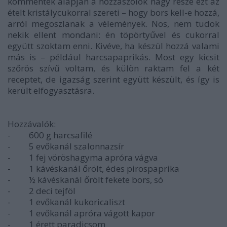
kommentek alapján a hozzászólók nagy része ezt az
ételt kristálycukorral szereti – hogy bors kell-e hozzá,
arról megoszlanak a vélemények. Nos, nem tudok
nekik ellent mondani: én töpörtyűvel és cukorral
együtt szoktam enni. Kivéve, ha készül hozzá valami
más is – például harcsapaprikás. Most egy kicsit
szőrös szívű voltam, és külön raktam fel a két
receptet, de igazság szerint együtt készült, és így is
került elfogyasztásra.
Hozzávalók:
-
600 g harcsafilé
-
5 evőkanál szalonnazsír
-
1 fej vöröshagyma apróra vágva
-
1 kávéskanál őrölt, édes pirospaprika
-
½ kávéskanál őrölt fekete bors, só
-
2 deci tejföl
-
1 evőkanál kukoricaliszt
-
1 evőkanál apróra vágott kapor
-
1 érett paradicsom