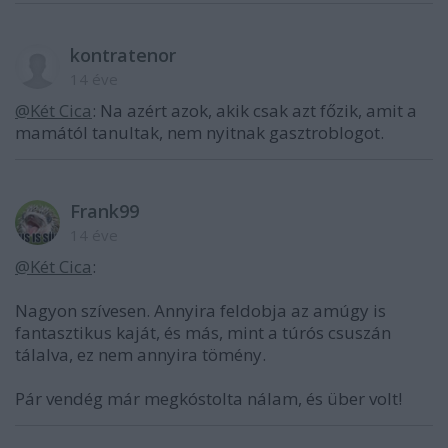
kontratenor
14 éve
@Két Cica
: Na azért azok, akik csak azt főzik, amit a
mamától tanultak, nem nyitnak gasztroblogot.
Frank99
14 éve
@Két Cica
:
Nagyon szívesen. Annyira feldobja az amúgy is
fantasztikus kaját, és más, mint a túrós csuszán
tálalva, ez nem annyira tömény.
Pár vendég már megkóstolta nálam, és über volt!