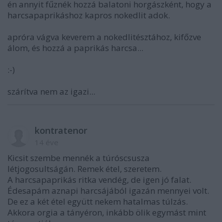
én annyit fűznék hozzá balatoni horgászként, hogy a
harcsapaprikáshoz kapros nokedlit adok.
apróra vágva keverem a nokedlitésztához, kifőzve
álom, és hozzá a paprikás harcsa...
:-)
szárítva nem az igazi...
kontratenor
14 éve
Kicsit szembe mennék a túróscsusza
létjogosultságán. Remek étel, szeretem.
A harcsapaprikás ritka vendég, de igen jó falat.
Édesapám aznapi harcsájából igazán mennyei volt.
De ez a két étel együtt nekem hatalmas túlzás.
Akkora orgia a tányéron, inkább ölik egymást mint