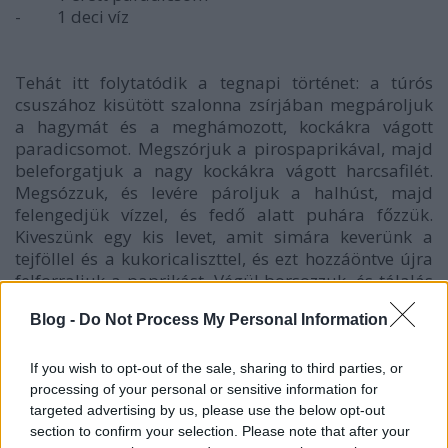
-
1 deci víz
Tehát itt folytatódik a tegnapi történet: a túrós
csuszához kisütött szalonna zsírjában megpároljuk
a hagymát és a meghámozott, kockákra vágott
paradicsomot. Megszórjuk a pirospaprikával, majd
beleforgatjuk a nagy kockákra vágott harcsafilét.
Megsózzuk, és levére pároljuk a halhúst, majd
felengedjük vízzel, és fedő alatt puhára főzzük.
Kiveszünk egy kis levet, amit simára keverünk a
tejföllel és a kukoricaliszttel, és ezt hozzáöntve újra
felforraljuk a paprikást. Végül borsozzuk, és tálalás
előtt megszórjuk a friss kaporral. Túrós csuszával
Blog -
Do Not Process My Personal Information
tálaljuk.
If you wish to opt-out of the sale, sharing to third parties, or
processing of your personal or sensitive information for
targeted advertising by us, please use the below opt-out
section to confirm your selection. Please note that after your