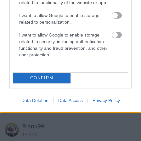
related to functionality of the website or app.
I want to allow Google to enable storage
related to personalization.
VAGY
I want to allow Google to enable storage
related to security, including authentication
functionality and fraud prevention, and other
user protection.
piszt-ráng
14 éve
CONFIRM
Szenzációs!Állítólag vannak megbocsájthatatlan
bűnök az az ha túros" töpőrtyűs" csuszára cukrot
Data Deletion
Data Access
Privacy Policy
teszünk.Hát most bűnbe esek.
Frank99
14 éve