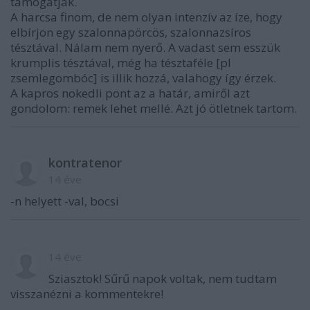
támogatják.
A harcsa finom, de nem olyan intenzív az íze, hogy
elbírjon egy szalonnapörcös, szalonnazsíros
tésztával. Nálam nem nyerő. A vadast sem esszük
krumplis tésztával, még ha tésztaféle [pl
zsemlegombóc] is illik hozzá, valahogy így érzek.
A kapros nokedli pont az a határ, amiről azt
gondolom: remek lehet mellé. Azt jó ötletnek tartom.
kontratenor
14 éve
-n helyett -val, bocsi
14 éve
Sziasztok! Sűrű napok voltak, nem tudtam
visszanézni a kommentekre!