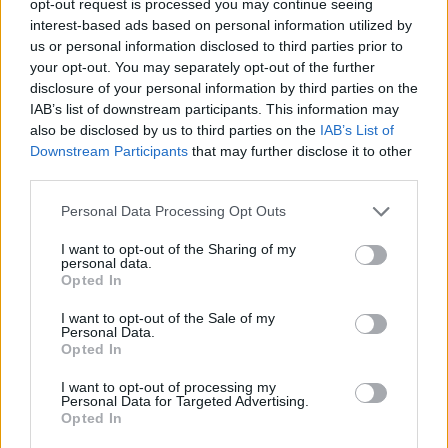
opt-out request is processed you may continue seeing
Címkék:
harcsa
hal
kapor
szalonna
harcsapaprikás
túrós
interest-based ads based on personal information utilized by
csusza
eszem
us or personal information disclosed to third parties prior to
your opt-out. You may separately opt-out of the further
disclosure of your personal information by third parties on the
IAB’s list of downstream participants. This information may
also be disclosed by us to third parties on the
IAB’s List of
Ajánlott bejegyzések:
Downstream Participants
that may further disclose it to other
third parties.
A sharing kultúrára építi nyári ajánlatát a
Please note that this website/app uses one or more Google
Personal Data Processing Opt Outs
VIBE Budapest
services and may gather and store information including but
not limited to your visit or usage behaviour. You may click to
I want to opt-out of the Sharing of my
personal data.
grant or deny consent to Google and its third-party tags to
Opted In
use your data for below specified purposes in below Google
Amikor a diplomácia a bárpultnál
consent section.
I want to opt-out of the Sale of my
találkozik
Personal Data.
Opted In
I want to opt-out of processing my
Personal Data for Targeted Advertising.
Opera! - filmajánló
Opted In