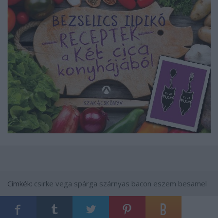
Címkék:
csirke
vega
spárga
szárnyas
bacon
eszem
besamel