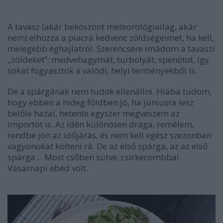
A tavasz (akár beköszönt meteorológiailag, akár
nem) elhozza a piacra kedvenc zöldségeimet, ha kell,
melegebb éghajlatról. Szerencsére imádom a tavaszi
„zöldeket”: medvehagymát, turbolyát, spenótot, így
sokat fogyasztok a valódi, helyi terményekből is.
De a spárgának nem tudok ellenállni. Hiába tudom,
hogy ebben a hideg földben jó, ha júniusra lesz
belőle hazai, hetente egyszer megveszem az
importot is. Az idén különösen drága, remélem,
rendbe jön az időjárás, és nem kell egész szezonban
vagyonokat költeni rá. De az első spárga, az az első
spárga… Most csőben sütve, csirkecombbal.
Vasárnapi ebéd volt.