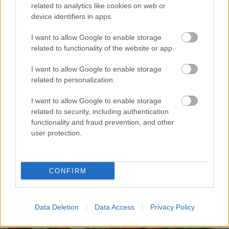
related to analytics like cookies on web or
device identifiers in apps.
HOZZÁVALÓK ÉS ELKÉSZÍTÉS
I want to allow Google to enable storage
Szöveg és recept:
Bezselics-Békési Ildikó
related to functionality of the website or app.
Fotó:
Tóth Milán Photography
I want to allow Google to enable storage
related to personalization.
A RECEPTET ELSŐ SZAKÁCSKÖNYVEM 148.
OLDALÁN TALÁLOD.
I want to allow Google to enable storage
related to security, including authentication
MEGRENDELHETŐ
ITT.
functionality and fraud prevention, and other
user protection.
CONFIRM
Data Deletion
Data Access
Privacy Policy