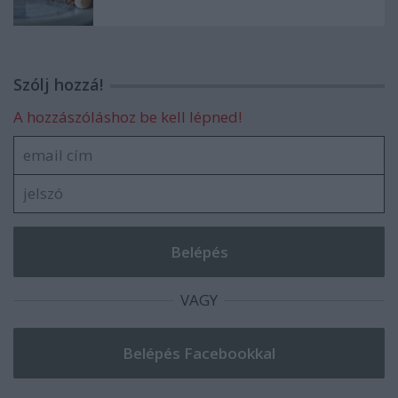
Szólj hozzá!
A hozzászóláshoz be kell lépned!
VAGY