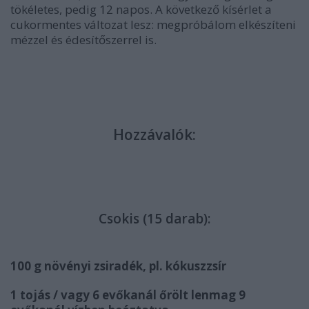
tökéletes, pedig 12 napos. A következő kísérlet a
cukormentes változat lesz: megpróbálom elkészíteni
mézzel és édesítőszerrel is.
Hozzávalók:
Csokis (15 darab):
100 g növényi zsiradék, pl. kókuszzsír
1 tojás / vagy 6 evőkanál őrölt lenmag 9