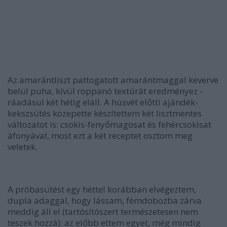
Az amarántliszt pattogatott amarántmaggal keverve
belül puha, kívül roppanó textúrát eredményez -
ráadásul két hétig eláll. A húsvét előtti ajándék-
kekszsütés közepette készítettem két lisztmentes
változatot is: csokis-fenyőmagosat és fehércsokisat
áfonyával, most ezt a két receptet osztom meg
veletek.
A próbasütést egy héttel korábban elvégeztem,
dupla adaggal, hogy lássam, fémdobozba zárva
meddig áll el (tartósítószert természetesen nem
teszek hozzá): az előbb ettem egyet, még mindig