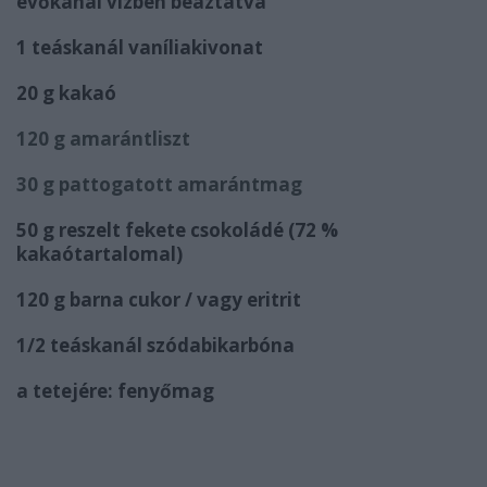
evőkanál vízben beáztatva
1 teáskanál vaníliakivonat
20 g kakaó
120 g amarántliszt
30 g pattogatott amarántmag
50 g reszelt fekete csokoládé (72 %
kakaótartalomal)
120 g barna cukor / vagy eritrit
1/2 teáskanál szódabikarbóna
a tetejére: fenyőmag