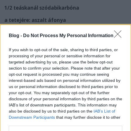
1/2 teáskanál szódabikarbóna
a tetejére: aszalt áfonya
Blog -
Do Not Process My Personal Information
If you wish to opt-out of the sale, sharing to third parties, or
processing of your personal or sensitive information for
Elkészítés:
targeted advertising by us, please use the below opt-out
section to confirm your selection. Please note that after your
opt-out request is processed you may continue seeing
interest-based ads based on personal information utilized by
us or personal information disclosed to third parties prior to
1. A vajat felolvasztjuk, majd szobahőmérsékletűre
your opt-out. You may separately opt-out of the further
hűtjük.
disclosure of your personal information by third parties on the
IAB’s list of downstream participants. This information may
2. A keverőgépben simára keverjük a beáztatott
also be disclosed by us to third parties on the
IAB’s List of
lenmagot és a felolvasztott kókuszzsírt és a
Downstream Participants
that may further disclose it to other
vaníliakivonatot, és homogén masszát keverünk
third parties.
belőle.