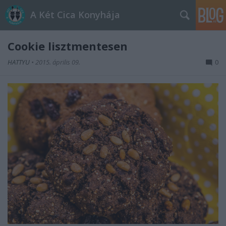
A Két Cica Konyhája
Cookie lisztmentesen
HATTYU
•
2015. április 09.
0