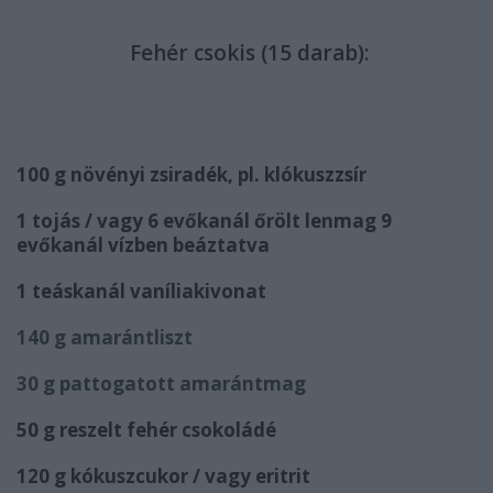
Fehér csokis (15 darab):
100 g növényi zsiradék, pl. klókuszzsír
1 tojás / vagy 6 evőkanál őrölt lenmag 9
evőkanál vízben beáztatva
1 teáskanál vaníliakivonat
140 g amarántliszt
30 g pattogatott amarántmag
50 g reszelt fehér csokoládé
120 g kókuszcukor / vagy eritrit