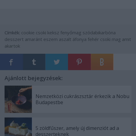
Címkék:
cookie
csoki
keksz
fenyőmag
szódabikarbóna
desszert
amaránt
eszem
aszalt áfonya
fehér csoki
mag amit
akartok
Ajánlott bejegyzések:
Nemzetközi cukrászsztár érkezik a Nobu
Budapestbe
5 zöldfűszer, amely új dimenziót ad a
desszerteknek