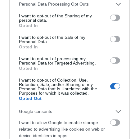
Please note that this website/app uses one or more Google
Personal Data Processing Opt Outs
services and may gather and store information including but
3. Közben egy másik tálban összekeverjük a száraz
not limited to your visit or usage behaviour. You may click to
I want to opt-out of the Sharing of my
hozzávalókat, és a keveréket fokozatosan, keverés
personal data.
grant or deny consent to Google and its third-party tags to
közben kanalanként a kókuszszíros masszához
Opted In
use your data for below specified purposes in below Google
adjuk, és amíg a habverő viszi, géppel keverjük,
consent section.
I want to opt-out of the Sale of my
majd kézzel is jól átgyúrjuk.
Personal Data.
Opted In
4. Viszonylag tömör tésztát kapunk. Gömböt
formálunk belőle, majd folpackba csomagolva egy
I want to opt-out of processing my
Personal Data for Targeted Advertising.
napra a hűtőbe tesszük.
Opted In
5. Ez azért is fontos, mert a szódabikarbóna már az
I want to opt-out of Collection, Use,
Retention, Sale, and/or Sharing of my
állás alatt is elkezd lebomlani a tésztában, így
Personal Data that Is Unrelated with the
alacsonyabb hőmérsékleten sütve sem lesz
Purposes for which it was collected.
Opted Out
mellékíze a keksznek (eredendően 200-250 fokon
bomlik le teljesen).
Google consents
6. Másnap előmelegítjük a sütőt 180 fokra. Diónyi
I want to allow Google to enable storage
golyókat formázunk a tésztából, kicsit ellapítjuk és
related to advertising like cookies on web or
egy lapos tepsibe, sütőpapírra rendezzük,
device identifiers in apps.