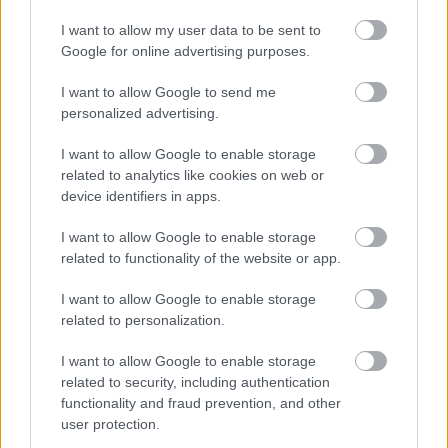
egymástól kb. 6 cm távolságra. A csokisat
fenyőmaggal, a fehér csokisat áfonyával szórjuk
I want to allow my user data to be sent to
meg (érdemes kicsit belenyomkodni, hogy ne
Google for online advertising purposes.
peregjen le róla sütés után), és 15 perc alatt kisütjük.
Kicsit lágy lesz, mikor kivesszük, de hűlés közben
I want to allow Google to send me
megszilárdul.
personalized advertising.
7. Teljesen kihűtjük, majd fogyasztásig
I want to allow Google to enable storage
fémdobozban tároljuk.
related to analytics like cookies on web or
device identifiers in apps.
I want to allow Google to enable storage
related to functionality of the website or app.
I want to allow Google to enable storage
related to personalization.
I want to allow Google to enable storage
related to security, including authentication
functionality and fraud prevention, and other
user protection.