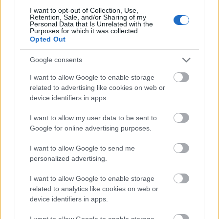
karfiolrózsákat és a darabokra vágott
I want to opt-out of Collection, Use,
medvehagymát, megsózzuk és puhára főzzük.
Retention, Sale, and/or Sharing of my
Personal Data that Is Unrelated with the
Purposes for which it was collected.
Opted Out
Ha elkészült, 5-6 nagyobb karfiolrózsát kiveszünk és
Google consents
félretesszük a tálaláshoz.
I want to allow Google to enable storage
related to advertising like cookies on web or
device identifiers in apps.
Beleszórjuk a levesbe a napraforgómagot és egy
botmixerrel pürésítjük.
I want to allow my user data to be sent to
Google for online advertising purposes.
I want to allow Google to send me
Felöntjük egy kis zabtejjel, visszatesszük a
personalized advertising.
karfiolrózsákat és újra felforraljuk a levest. Frissen,
snidlinggel megszórva tálaljuk.
I want to allow Google to enable storage
related to analytics like cookies on web or
device identifiers in apps.
I want to allow Google to enable storage