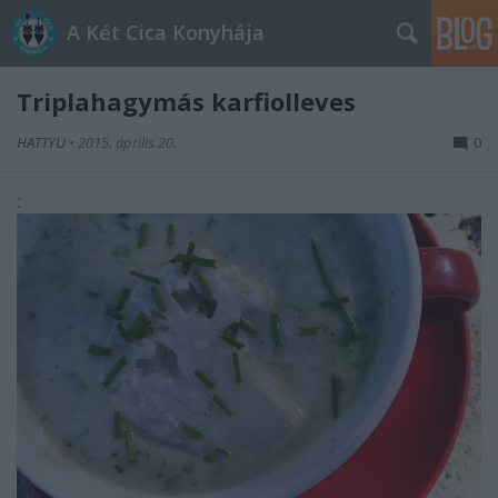
A Két Cica Konyhája
Triplahagymás karfiolleves
HATTYU
•
2015. április 20.
0
: