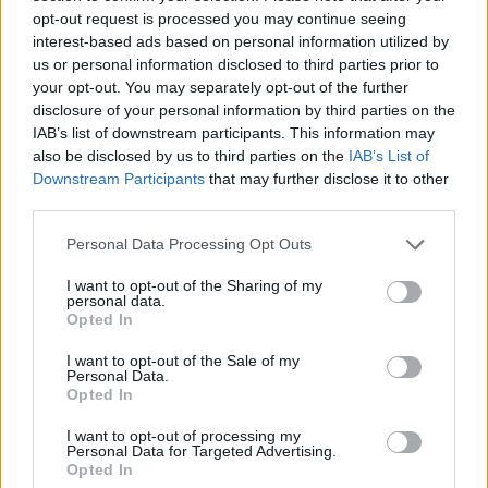
opt-out request is processed you may continue seeing
interest-based ads based on personal information utilized by
us or personal information disclosed to third parties prior to
your opt-out. You may separately opt-out of the further
disclosure of your personal information by third parties on the
Az olívaolajon megpirítjuk a felkarikázott
IAB’s list of downstream participants. This information may
póréhagymát.
also be disclosed by us to third parties on the
IAB’s List of
Downstream Participants
that may further disclose it to other
third parties.
Meghintjük hajdinaliszttel, és együtt pirítjuk néhány
Please note that this website/app uses one or more Google
Personal Data Processing Opt Outs
percig.
services and may gather and store information including but
not limited to your visit or usage behaviour. You may click to
I want to opt-out of the Sharing of my
personal data.
grant or deny consent to Google and its third-party tags to
Opted In
use your data for below specified purposes in below Google
Felöntjük két merőkanálnyi hideg alaplével, és
consent section.
I want to opt-out of the Sale of my
simára keverjük.
Personal Data.
Opted In
I want to opt-out of processing my
Personal Data for Targeted Advertising.
Hozzáadjuk a többi alaplét, beletesszük a
Opted In