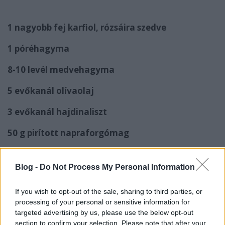
1 nagyobb fej karfiol, rózsáira szedve
1 póréhagyma
8-10 levél medvehagyma
5 evőkanál olívaolaj
3 evőkanál hajdinaliszt
50 g pirított napraforgómag
Snidling a tálaláshoz
Blog -
Do Not Process My Personal Information
1,2 liter zöldség alaplé
If you wish to opt-out of the sale, sharing to third parties, or
3 dl zabtej
processing of your personal or sensitive information for
targeted advertising by us, please use the below opt-out
só
section to confirm your selection. Please note that after your