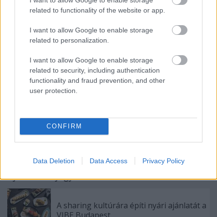
Tökéletes tavaszi fogás!
related to functionality of the website or app.
I want to allow Google to enable storage
related to personalization.
I want to allow Google to enable storage
related to security, including authentication
functionality and fraud prevention, and other
user protection.
Címkék:
leves
medvehagyma
póréhagyma
karfiol
krémleves
snidling
eszem
zabtej
CONFIRM
Data Deletion
Data Access
Privacy Policy
Ajánlott bejegyzések:
A sharing kultúrára építi nyári ajánlatát a
VIBE Budapest