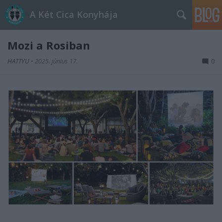
A Két Cica Konyhája
Mozi a Rosiban
HATTYU
•
2025. június 17.
0