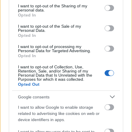
not limited to your visit or usage behaviour. You may click to
I want to opt-out of the Sharing of my
personal data.
grant or deny consent to Google and its third-party tags to
Opted In
use your data for below specified purposes in below Google
consent section.
I want to opt-out of the Sale of my
Personal Data.
Opted In
I want to opt-out of processing my
Personal Data for Targeted Advertising.
Opted In
I want to opt-out of Collection, Use,
Retention, Sale, and/or Sharing of my
Personal Data that Is Unrelated with the
Purposes for which it was collected.
Opted Out
Google consents
I want to allow Google to enable storage
related to advertising like cookies on web or
A vacsora után indul a Rosinante
KERTMOZI
!
device identifiers in apps.
3 film közül lehet majd választani, amelyik a legtöbb
I want to allow my user data to be sent to