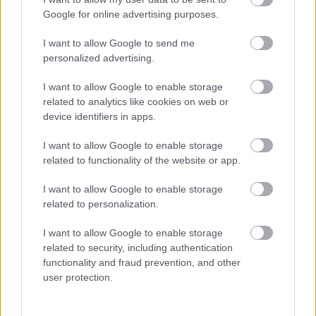
szavazatot kapja, azt vetítik:
Ezerízű
Google for online advertising purposes.
szerelem
,
Nagyik
,
A szenvedély íze
I want to allow Google to send me
personalized advertising.
Asztalfoglalás és részletek ITT.
I want to allow Google to enable storage
related to analytics like cookies on web or
device identifiers in apps.
I want to allow Google to enable storage
Címkék:
szigetmonostor
kertmozi
rosinante
related to functionality of the website or app.
I want to allow Google to enable storage
related to personalization.
Ajánlott bejegyzések:
I want to allow Google to enable storage
related to security, including authentication
functionality and fraud prevention, and other
SZEVASZ TAVASZ - tavaszváró MINI SVÉT
user protection.
a Rosinante fogadóban