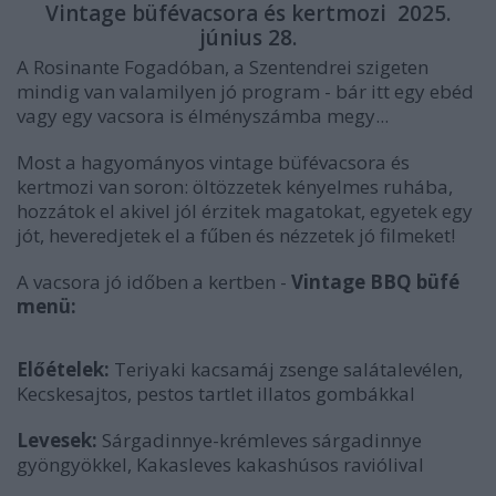
Vintage büfévacsora és kertmozi 2025.
június 28.
A Rosinante Fogadóban, a Szentendrei szigeten
mindig van valamilyen jó program - bár itt egy ebéd
vagy egy vacsora is élményszámba megy...
Most a hagyományos vintage büfévacsora és
kertmozi van soron: öltözzetek kényelmes ruhába,
hozzátok el akivel jól érzitek magatokat, egyetek egy
jót, heveredjetek el a fűben és nézzetek jó filmeket!
A vacsora jó időben a kertben -
Vintage BBQ büfé
menü:
Előételek:
Teriyaki kacsamáj zsenge salátalevélen,
Kecskesajtos, pestos tartlet illatos gombákkal
Levesek:
Sárgadinnye-krémleves sárgadinnye
gyöngyökkel, Kakasleves kakashúsos raviólival