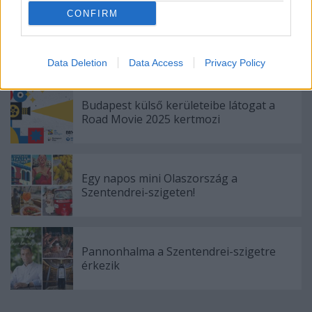
CONFIRM
Mini SVÉT a Rosinantéban - 2026. április
11.
Data Deletion
Data Access
Privacy Policy
Budapest külső kerületeibe látogat a
Road Movie 2025 kertmozi
Egy napos mini Olaszország a
Szentendrei-szigeten!
Pannonhalma a Szentendrei-szigetre
érkezik