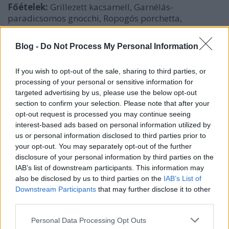
Főételek:
Grillezett kacsamell, Garnélás-
paradicsomos gnocchi, Ropogós porchetta,
Mustáros mangalica szűz, Grillezett sajt , Barbecue
csirkecomb
Blog -
Do Not Process My Personal Information
Köretek
: Rozmaringos újburgonya, aranybarna
If you wish to opt-out of the sale, sharing to third parties, or
dödölle, ceruzabab bacon, mézes-fokhagymás sült
processing of your personal or sensitive information for
répák
targeted advertising by us, please use the below opt-out
section to confirm your selection. Please note that after your
Saláták:
Mogyorós mangósaláta, Parmezános baby
opt-out request is processed you may continue seeing
spenót saláta
interest-based ads based on personal information utilized by
us or personal information disclosed to third parties prior to
Desszertek
: Pisztáciás-málnás tiramisu,
your opt-out. You may separately opt-out of the further
Tejcsokoládé tart
disclosure of your personal information by third parties on the
IAB’s list of downstream participants. This information may
also be disclosed by us to third parties on the
IAB’s List of
Downstream Participants
that may further disclose it to other
third parties.
Please note that this website/app uses one or more Google
Personal Data Processing Opt Outs
services and may gather and store information including but