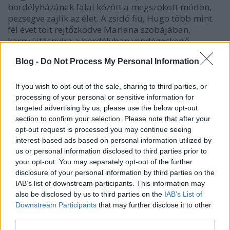
bordélyházának falai között a megszokott módon,
pezsegve zajlik az élet. A zsidó fiú, Hugo több mint
fél évet tölt rejtőzködve Mariana szobájában,
karnyújtásnyira a bordélyban vendégeskedő
üldözőitől. A két fiatal között bensőséges kötelék
Blog -
Do Not Process My Personal Information
szövődik, ami mindkettejük életét örökre
megváltoztatja.
If you wish to opt-out of the sale, sharing to third parties, or
processing of your personal or sensitive information for
targeted advertising by us, please use the below opt-out
section to confirm your selection. Please note that after your
Mariana szobája
opt-out request is processed you may continue seeing
interest-based ads based on personal information utilized by
Mariana's Room
us or personal information disclosed to third parties prior to
your opt-out. You may separately opt-out of the further
izraeli–francia–magyar–belga film
disclosure of your personal information by third parties on the
IAB’s list of downstream participants. This information may
eredeti (ukrán, német, orosz) nyelven magyar
also be disclosed by us to third parties on the
IAB’s List of
felirattal
Downstream Participants
that may further disclose it to other
third parties.
2025, 131’