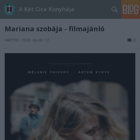
A Két Cica Konyhája
Mariana szobája - filmajánló
HATTYU
•
2026. április 12.
0