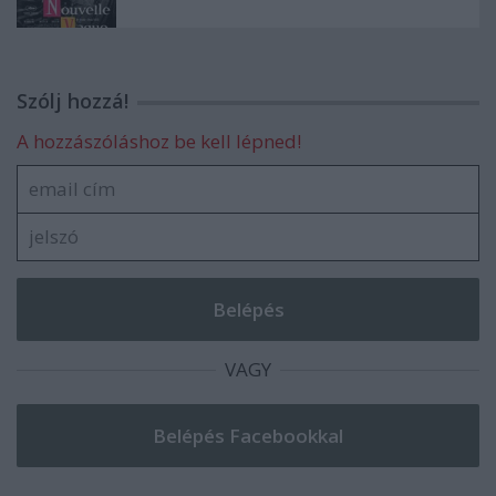
Szólj hozzá!
A hozzászóláshoz be kell lépned!
VAGY