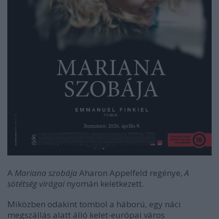
A
Mariana szobája
Aharon Appelfeld regénye,
A
sötétség virágai
nyomán keletkezett.
Miközben odakint tombol a háború, egy náci
megszállás alatt álló kelet-európai város