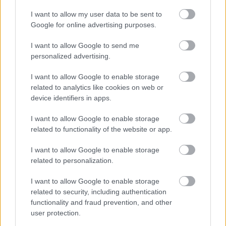
Artem Kyryk
I want to allow my user data to be sent to
Google for online advertising purposes.
Bemutató: 2026. április 9.
I want to allow Google to send me
personalized advertising.
Korhatár-besorolása egyelőre ismeretlen!
I want to allow Google to enable storage
Forgalmazza a Cirko Film.
related to analytics like cookies on web or
device identifiers in apps.
I want to allow Google to enable storage
related to functionality of the website or app.
Címkék:
mozi
filmajánló
cirkogejzír
cirkofilm
mariana szobája
I want to allow Google to enable storage
related to personalization.
I want to allow Google to enable storage
related to security, including authentication
Ajánlott bejegyzések:
functionality and fraud prevention, and other
user protection.