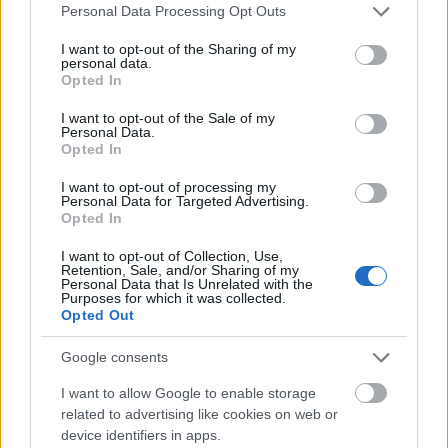
Please note that this website/app uses one or more Google
Personal Data Processing Opt Outs
services and may gather and store information including but
not limited to your visit or usage behaviour. You may click to
I want to opt-out of the Sharing of my
personal data.
Rendező: Emmanuel Finkiel
grant or deny consent to Google and its third-party tags to
Opted In
use your data for below specified purposes in below Google
Forgatókönyvíró: Aharon Appelfeld regénye nyomán
consent section.
I want to opt-out of the Sale of my
Emmanuel Finkiel
Personal Data.
Opted In
Operatőr: Alexis Kavyrchine, Victor Pichon
I want to opt-out of processing my
Personal Data for Targeted Advertising.
Vágó: Anne Weil
Opted In
I want to opt-out of Collection, Use,
Producer: David Silber, David Gauquié, Julien Deris,
Retention, Sale, and/or Sharing of my
Moshe Edery, Olivier Delbosc
Personal Data that Is Unrelated with the
Purposes for which it was collected.
Opted Out
Google consents
Szereplők
I want to allow Google to enable storage
Mélanie Thierry
related to advertising like cookies on web or
device identifiers in apps.