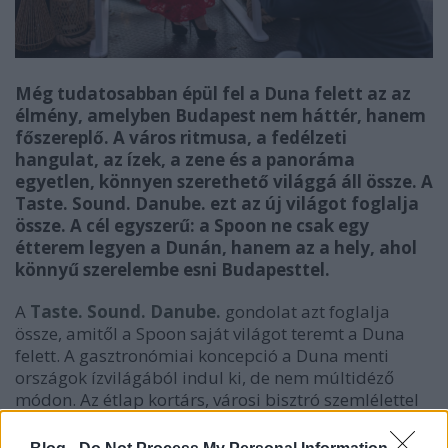
Még tudatosabban épül fel a Duna felett az az
élmény, amelyben Budapest nem háttér, hanem
főszereplő. A város ritmusa, a fedélzeti
hangulat, az ízek, a zene és a panoráma
egyetlen, könnyen szerethető világgá áll össze. A
Taste. Sound. Danube. ezt az új világot foglalja
össze. A cél egyszerű: a Spoon ne csak egy
étterem legyen a Dunán, hanem az a hely, ahol
könnyű szerelembe esni Budapesttel.
A
Taste. Sound. Danube.
gondolat azt foglalja
össze, amitől a Spoon saját világot teremt a Duna
felett. A gasztronómiai koncepció a Duna menti
országok ízvilágából indul ki, de nem múltidéző
módon. Az étlap kortárs, városi bisztró szemlélettel
értelmezi újra a régió közös, élő gasztronómiáját. A
bécsi szelet eleganciája, a gulyás karaktere vagy a