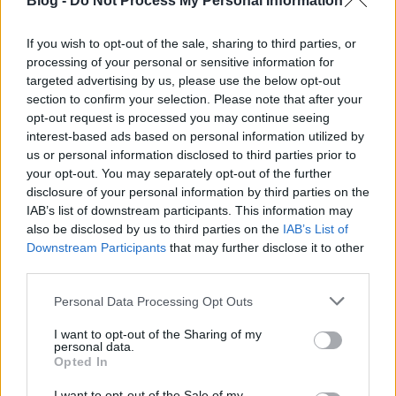
Blog -
Do Not Process My Personal Information
balkáni street food világa könnyedebb,
megoszthatóbb formában jelenik meg, szezonálisan
If you wish to opt-out of the sale, sharing to third parties, or
frissülő kínálattal.
processing of your personal or sensitive information for
targeted advertising by us, please use the below opt-out
section to confirm your selection. Please note that after your
A zene ugyanilyen fontos része az új Spoon-
opt-out request is processed you may continue seeing
élménynek. Nem kíséret és nem külön program,
interest-based ads based on personal information utilized by
hanem a hangulat egyik alapeleme. A Danube Flow
us or personal information disclosed to third parties prior to
& Urban Pulse koncepció a Duna áramlását,
your opt-out. You may separately opt-out of the further
Budapest városi lüktetését és a kortárs lounge
disclosure of your personal information by third parties on the
kultúrát formálja egységes, felismerhető hangzássá.
IAB’s list of downstream participants. This information may
Az organic house, downtempo, nu-jazz, soulful
also be disclosed by us to third parties on the
IAB’s List of
house, nu-disco és más kortárs lounge irányok
Downstream Participants
that may further disclose it to other
mellett élő hangszeres és vokális jelenlét is építi az
third parties.
esték karakterét.
Please note that this website/app uses one or more Google
Personal Data Processing Opt Outs
A harmadik fő elem maga a Duna. A Spoon
services and may gather and store information including but
fedélzetéről a Lánchíd, a Budai Vár, a Várkert Bazár
not limited to your visit or usage behaviour. You may click to
I want to opt-out of the Sharing of my
personal data.
és a pesti Dunakorzó nem különálló látványokként,
grant or deny consent to Google and its third-party tags to
Opted In
use your data for below specified purposes in below Google
hanem egyetlen panorámaként jelennek meg. A hely
consent section.
nappal tiszta és nyitott, naplementében sűrűbb és
I want to opt-out of the Sale of my