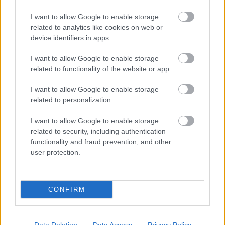
folyamatnak a következő lépése.
I want to allow Google to enable storage
Az Eventrend Group több mint három évtizede
related to analytics like cookies on web or
dolgozik a vendéglátás és rendezvényszervezés
device identifiers in apps.
területén. Ma közel 35 projekt tartozik a
cégcsoporthoz, mintegy 1300 munkavállalóval.
I want to allow Google to enable storage
Portfóliójának része többek között a Centrál
related to functionality of the website or app.
Kávéház, a Gundel Étterem, a New York Kávéház, a
I want to allow Google to enable storage
Városliget Café & Restaurant, a Spoon The Boat, a
related to personalization.
Főőrség Kávéház, a Séf Asztala, a Symbol, a
Groupama Aréna és a Müpa catering szolgáltatása.
I want to allow Google to enable storage
related to security, including authentication
functionality and fraud prevention, and other
user protection.
Címkék:
Eventrend Group
spoon the boat
Taste. Sound.
Danube.
CONFIRM