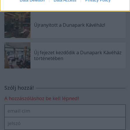
Data Deletion
Data Access
Privacy Policy
Ajánlott bejegyzések:
Újranyitott a Dunapark Kávéház!
Új fejezet kezdődik a Dunapark Kávéház
történetében
Szólj hozzá!
A hozzászóláshoz be kell lépned!