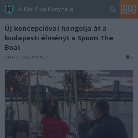
A Két Cica Konyhája
Új koncepcióval hangolja át a
budapesti élményt a Spoon The
Boat
HATTYU
•
2026. május 14.
0