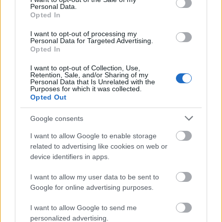
Personal Data.
melegebb, este pedig egészen más karaktert kap.
Opted In
Ugyanaz a tér, mégis minden napszakban más
élmény.
I want to opt-out of processing my
Personal Data for Targeted Advertising.
Opted In
A fedélzet élményarchitektúrája is ezt a
változatosságot erősíti. A Duna Lounge, a Pest Café,
I want to opt-out of Collection, Use,
a Panorama Bridge, a teraszok és a ponton eltérő
Retention, Sale, and/or Sharing of my
Personal Data that Is Unrelated with the
hangulatot kínálnak, mégis egy világba
Purposes for which it was collected.
kapcsolódnak. A Spoon így egyszerre működik
Opted Out
étteremként, lounge-ként, panorámás
találkozóhelyként, esti desztinációként és
Google consents
rendezvényhelyszínként.
I want to allow Google to enable storage
related to advertising like cookies on web or
A Spoon The Boat üzemeltetését az Eventrend Group
device identifiers in apps.
2020-ban vette át hosszú távú bérleti megállapodás
keretében. A cégcsoport célja már ekkor az volt, hogy
I want to allow my user data to be sent to
megőrizze a Spoon ikonikus karakterét és
Google for online advertising purposes.
panorámáját, miközben korszerű, nemzetközileg is
értelmezhető vendéglátó- és rendezvényhelyszínként
I want to allow Google to send me
fejleszti tovább. A mostani koncepcióváltás ennek a
personalized advertising.