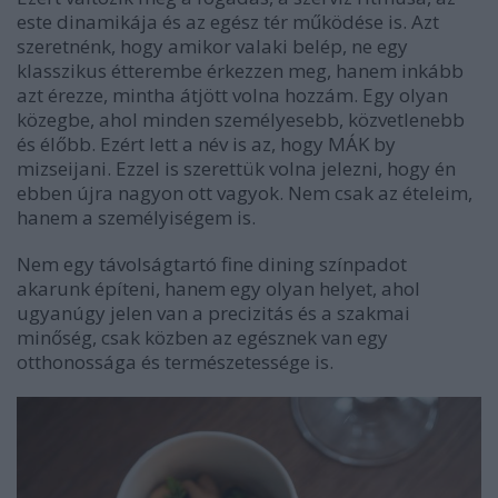
este dinamikája és az egész tér működése is. Azt
szeretnénk, hogy amikor valaki belép, ne egy
klasszikus étterembe érkezzen meg, hanem inkább
azt érezze, mintha átjött volna hozzám. Egy olyan
közegbe, ahol minden személyesebb, közvetlenebb
és élőbb. Ezért lett a név is az, hogy MÁK by
mizseijani. Ezzel is szerettük volna jelezni, hogy én
ebben újra nagyon ott vagyok. Nem csak az ételeim,
hanem a személyiségem is.
Nem egy távolságtartó fine dining színpadot
akarunk építeni, hanem egy olyan helyet, ahol
ugyanúgy jelen van a precizitás és a szakmai
minőség, csak közben az egésznek van egy
otthonossága és természetessége is.