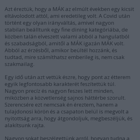
Azt éreztük, hogy a MÁK az elmúlt években egy kicsit
eltávolodott attól, ami eredetileg volt. A Covid után
történt egy olyan irányváltás, amivel nagyon
stabilan beálltunk egy fine dining kategóriába, de
közben talán elveszett valami abból a hangulatból
és szabadságból, amitől a MÁK igazán MÁK volt.
Abból az érzésből, amikor beültél hozzánk, és
tudtad, mire számíthatsz emberileg is, nem csak
szakmailag.
Egy idő után azt vettük észre, hogy pont az étterem
egyik legfontosabb karakterét feszítettük túl.
Nagyon precíz és nagyon feszes lett minden,
miközben a közvetlenség sajnos háttérbe szorult.
Szerencsére ezt nemcsak én éreztem, hanem a
tulajdonosi körön és a csapaton belül is megvolt a
nyitottság arra, hogy átgondoljuk, megbeszéljük, és
alakítsunk rajta.
Nagyon sokat beszélgettünk arról, hogyan tudna a