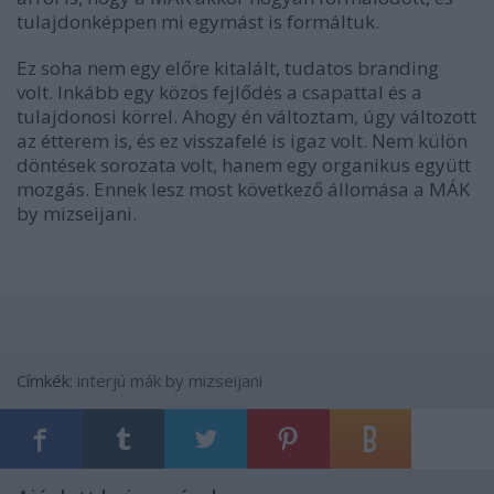
tulajdonképpen mi egymást is formáltuk.
Ez soha nem egy előre kitalált, tudatos branding
volt. Inkább egy közös fejlődés a csapattal és a
tulajdonosi körrel. Ahogy én változtam, úgy változott
az étterem is, és ez visszafelé is igaz volt. Nem külön
döntések sorozata volt, hanem egy organikus együtt
mozgás. Ennek lesz most következő állomása a MÁK
by mizseijani.
Címkék:
interjú
mák by mizseijani