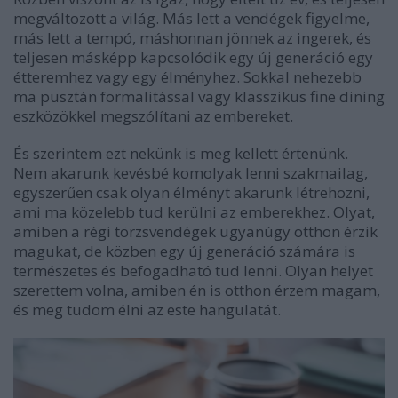
megváltozott a világ. Más lett a vendégek figyelme,
más lett a tempó, máshonnan jönnek az ingerek, és
teljesen másképp kapcsolódik egy új generáció egy
étteremhez vagy egy élményhez. Sokkal nehezebb
ma pusztán formalitással vagy klasszikus fine dining
eszközökkel megszólítani az embereket.
És szerintem ezt nekünk is meg kellett értenünk.
Nem akarunk kevésbé komolyak lenni szakmailag,
egyszerűen csak olyan élményt akarunk létrehozni,
ami ma közelebb tud kerülni az emberekhez. Olyat,
amiben a régi törzsvendégek ugyanúgy otthon érzik
magukat, de közben egy új generáció számára is
természetes és befogadható tud lenni. Olyan helyet
szerettem volna, amiben én is otthon érzem magam,
és meg tudom élni az este hangulatát.