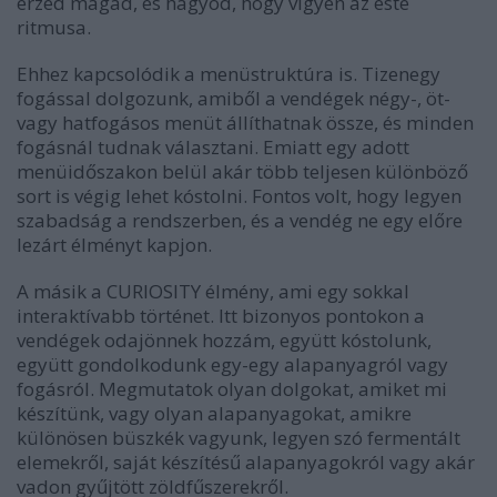
érzed magad, és hagyod, hogy vigyen az este
ritmusa.
Ehhez kapcsolódik a menüstruktúra is. Tizenegy
fogással dolgozunk, amiből a vendégek négy-, öt-
vagy hatfogásos menüt állíthatnak össze, és minden
fogásnál tudnak választani. Emiatt egy adott
menüidőszakon belül akár több teljesen különböző
sort is végig lehet kóstolni. Fontos volt, hogy legyen
szabadság a rendszerben, és a vendég ne egy előre
lezárt élményt kapjon.
A másik a CURIOSITY élmény, ami egy sokkal
interaktívabb történet. Itt bizonyos pontokon a
vendégek odajönnek hozzám, együtt kóstolunk,
együtt gondolkodunk egy-egy alapanyagról vagy
fogásról. Megmutatok olyan dolgokat, amiket mi
készítünk, vagy olyan alapanyagokat, amikre
különösen büszkék vagyunk, legyen szó fermentált
elemekről, saját készítésű alapanyagokról vagy akár
vadon gyűjtött zöldfűszerekről.