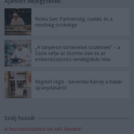
Ajánlott bejegyzések:
Nobu San: Partnerség, család, és a
minőség öröksége
„A tányéron történetek születnek” – a
Zazie séfje az őszinte ízek és az
emberközpontú vendéglátás híve
Régiből régit - Gerendai Károly a Kádár
újranyitásáról
Szólj hozzá!
A hozzászóláshoz be kell lépned!