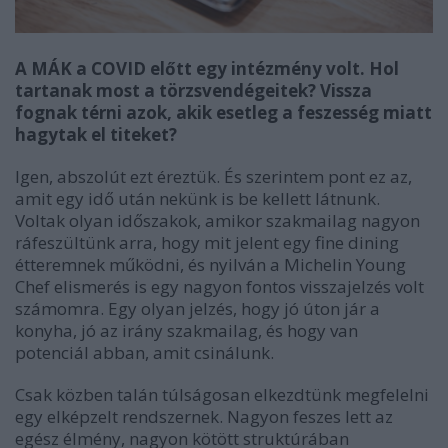
A MÁK a COVID előtt egy intézmény volt. Hol
tartanak most a törzsvendégeitek? Vissza
fognak térni azok, akik esetleg a feszesség miatt
hagytak el titeket?
Igen, abszolút ezt éreztük. És szerintem pont ez az,
amit egy idő után nekünk is be kellett látnunk.
Voltak olyan időszakok, amikor szakmailag nagyon
ráfeszültünk arra, hogy mit jelent egy fine dining
étteremnek működni, és nyilván a Michelin Young
Chef elismerés is egy nagyon fontos visszajelzés volt
számomra. Egy olyan jelzés, hogy jó úton jár a
konyha, jó az irány szakmailag, és hogy van
potenciál abban, amit csinálunk.
Csak közben talán túlságosan elkezdtünk megfelelni
egy elképzelt rendszernek. Nagyon feszes lett az
egész élmény, nagyon kötött struktúrában