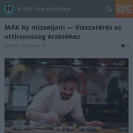
A Két Cica Konyhája
MÁK by mizseijani — Visszatérés az
otthonosság érzéséhez
HATTYU
•
2026. június 05.
0