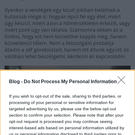
Ilyenkor a vendégek egy kicsit jobban belátnak a
kulisszák mögé is: hogyan épül fel egy étel, miért
úgy készül, miért azon a hőmérsékleten érkezik, vagy
miért pont úgy van tálalva. Számomra ebben az a
fontos, hogy ezt nem közvetítve kapják meg, hanem
közvetlenül tőlem. Nem a felszolgáló próbálja
átadni a séf gondolatait, hanem ott állunk együtt, és
valóban lehet beszélgetni, kérdezni és kapcsolódni.
Blog -
Do Not Process My Personal Information
If you wish to opt-out of the sale, sharing to third parties, or
processing of your personal or sensitive information for
targeted advertising by us, please use the below opt-out
section to confirm your selection. Please note that after your
opt-out request is processed you may continue seeing
interest-based ads based on personal information utilized by
us or personal information disclosed to third parties prior to