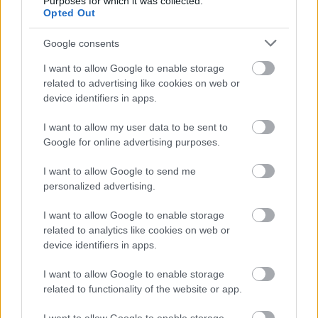
Purposes for which it was collected.
választ, hangulatot teremt. Maga az együttlét
Opted Out
élménye már jóval azelőtt elkezdődik, hogy
megérkeznének a vendégek. Valójában én is ezt
Google consents
csinálom, csak éttermi közegben.
I want to allow Google to enable storage
Inkább talán az változik, hogy ez a folyamat most
related to advertising like cookies on web or
nem egy teljesen zárt térben történik. Ha átmész
device identifiers in apps.
valakihez vacsorázni, ott sem az történik, hogy a
házigazda eltűnik egy ajtó mögött, aztán néha kijön
I want to allow my user data to be sent to
egy tányérral. Közben ott van, készülődik, főz,
Google for online advertising purposes.
beszélget, zenét rak be, jelen van az egész este alatt.
I want to allow Google to send me
Én is valami ilyesmit szerettem volna létrehozni.
personalized advertising.
Nem az a cél, hogy klasszikus értelemben
I want to allow Google to enable storage
„frontemberré” váljak, vagy hogy az asztalok között
related to analytics like cookies on web or
járjak egész este. Ugyanúgy a konyha és az ételek
device identifiers in apps.
maradnak a középpontban. Csak most van lehetőség
arra, hogy aki kíváncsi rá, az közelebb jöhessen
I want to allow Google to enable storage
ehhez az egészhez.
related to functionality of the website or app.
Ha valaki odajön hozzám, akkor együtt tudunk