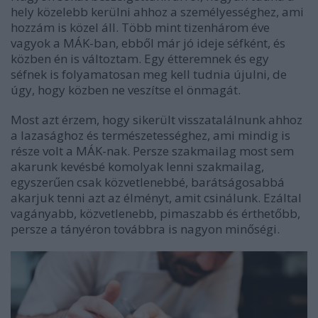
hely közelebb kerülni ahhoz a személyességhez, ami
hozzám is közel áll. Több mint tizenhárom éve
vagyok a MÁK-ban, ebből már jó ideje séfként, és
közben én is változtam. Egy étteremnek és egy
séfnek is folyamatosan meg kell tudnia újulni, de
úgy, hogy közben ne veszítse el önmagát.
Most azt érzem, hogy sikerült visszatalálnunk ahhoz
a lazasághoz és természetességhez, ami mindig is
része volt a MÁK-nak. Persze szakmailag most sem
akarunk kevésbé komolyak lenni szakmailag,
egyszerűen csak közvetlenebbé, barátságosabbá
akarjuk tenni azt az élményt, amit csinálunk. Ezáltal
vagányabb, közvetlenebb, pimaszabb és érthetőbb,
persze a tányéron továbbra is nagyon minőségi.