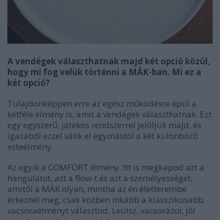
A vendégek választhatnak majd két opció közül,
hogy mi fog velük történni a MÁK-ban. Mi ez a
két opció?
Tulajdonképpen erre az egész működésre épül a
kétféle élmény is, amit a vendégek választhatnak. Ezt
egy egyszerű, játékos rendszerrel jelöljük majd, és
igazából ezzel válik el egymástól a két különböző
esteélmény.
Az egyik a COMFORT élmény. Itt is megkapod azt a
hangulatot, azt a flow-t és azt a személyességet,
amitől a MÁK olyan, mintha az én életterembe
érkeznél meg, csak közben inkább a klasszikusabb
vacsoraélményt választod. Leülsz, vacsorázol, jól