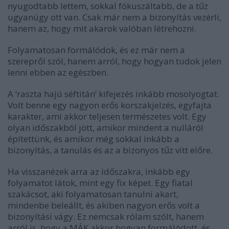
nyugodtabb lettem, sokkal fókuszáltabb, de a tűz
ugyanúgy ott van. Csak már nem a bizonyítás vezérli,
hanem az, hogy mit akarok valóban létrehozni.
Folyamatosan formálódok, és ez már nem a
szerepről szól, hanem arról, hogy hogyan tudok jelen
lenni ebben az egészben.
A ‘raszta hajú séftitán’ kifejezés inkább mosolyogtat.
Volt benne egy nagyon erős korszakjelzés, egyfajta
karakter, ami akkor teljesen természetes volt. Egy
olyan időszakból jött, amikor mindent a nulláról
építettünk, és amikor még sokkal inkább a
bizonyítás, a tanulás és az a bizonyos tűz vitt előre.
Ha visszanézek arra az időszakra, inkább egy
folyamatot látok, mint egy fix képet. Egy fiatal
szakácsot, aki folyamatosan tanulni akart,
mindenbe beleállt, és akiben nagyon erős volt a
bizonyítási vágy. Ez nemcsak rólam szólt, hanem
arról is, hogy a MÁK akkor hogyan formálódott, és