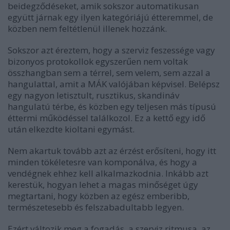
beidegződéseket, amik sokszor automatikusan
együtt járnak egy ilyen kategóriájú étteremmel, de
közben nem feltétlenül illenek hozzánk.
Sokszor azt éreztem, hogy a szerviz feszessége vagy
bizonyos protokollok egyszerűen nem voltak
összhangban sem a térrel, sem velem, sem azzal a
hangulattal, amit a MÁK valójában képvisel. Belépsz
egy nagyon letisztult, rusztikus, skandináv
hangulatú térbe, és közben egy teljesen más típusú
éttermi működéssel találkozol. Ez a kettő egy idő
után elkezdte kioltani egymást.
Nem akartuk tovább azt az érzést erősíteni, hogy itt
minden tökéletesre van komponálva, és hogy a
vendégnek ehhez kell alkalmazkodnia. Inkább azt
kerestük, hogyan lehet a magas minőséget úgy
megtartani, hogy közben az egész emberibb,
természetesebb és felszabadultabb legyen.
Ezért változik meg a fogadás, a szerviz ritmusa, az