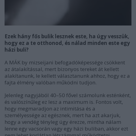
Ezek hány fős bulik lesznek este, ha úgy vesszük,
hogy ez a te otthonod, és nálad minden este egy
házi buli?
A MÁK by mizseijani befogadóképessége csökkent
az átalakítással, mert bizonyos tereket át kellett
alakítanunk, le kellett választanunk ahhoz, hogy ez a
fajta élmény valóban működni tudjon.
Jelenleg nagyjából 40–50 fővel számolunk esténként,
és valószínűleg ez lesz a maximum is. Fontos volt,
hogy megmaradjon az intimitása és a
személyessége az egésznek, mert ha azt akarjuk,
hogy a vendég tényleg úgy érezze, mintha nálam
lenne egy vacsorán vagy egy házi buliban, akkor ezt
nem lehet korlátlan létszámmal működtetni.