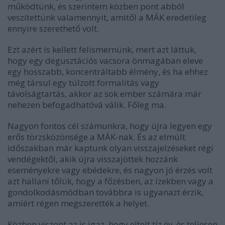
működtünk, és szerintem közben pont abból
veszítettünk valamennyit, amitől a MÁK eredetileg
ennyire szerethető volt.
Ezt azért is kellett felismernünk, mert azt láttuk,
hogy egy degusztációs vacsora önmagában eleve
egy hosszabb, koncentráltabb élmény, és ha ehhez
még társul egy túlzott formalitás vagy
távolságtartás, akkor az sok ember számára már
nehezen befogadhatóvá válik. Főleg ma.
Nagyon fontos cél számunkra, hogy újra legyen egy
erős törzsközönsége a MÁK-nak. És az elmúlt
időszakban már kaptunk olyan visszajelzéseket régi
vendégektől, akik újra visszajöttek hozzánk
eseményekre vagy ebédekre, és nagyon jó érzés volt
azt hallani tőlük, hogy a főzésben, az ízekben vagy a
gondolkodásmódban továbbra is ugyanazt érzik,
amiért régen megszerették a helyet.
Közben viszont az is igaz, hogy eltelt tíz év, és teljesen