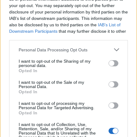
your opt-out. You may separately opt-out of the further
disclosure of your personal information by third parties on the
IAB’s list of downstream participants. This information may
Nem akarlak provokálni a kérdéssel, de a te
also be disclosed by us to third parties on the
IAB’s List of
Downstream Participants
that may further disclose it to other
dolgod mégiscsak az, hogy főzz a konyhán. A
third parties.
szereped egy picit most megváltozik. Ki az, aki
most kevesebbet kap belőled, azért, hogy a
Please note that this website/app uses one or more Google
Personal Data Processing Opt Outs
vendég többet kaphasson belőled?
services and may gather and store information including but
not limited to your visit or usage behaviour. You may click to
I want to opt-out of the Sharing of my
Nagyon jó kérdés, de nem érzem provokációnak,
personal data.
grant or deny consent to Google and its third-party tags to
Opted In
mert valójában én ugyanazt fogom csinálni, mint
use your data for below specified purposes in below Google
eddig. Főzök. Ugyanúgy bent leszek a konyhában,
consent section.
I want to opt-out of the Sale of my
ugyanúgy készítem az ételeket, ugyanúgy tálalok,
Personal Data.
sütök, pirítok, dolgozom egész nap azért, hogy este
Opted In
vendégeket fogadhassak.
I want to opt-out of processing my
Personal Data for Targeted Advertising.
Szerintem ez nagyon hasonlít ahhoz, amikor valaki
Opted In
áthív magához vendégeket. Ott sem csak az történik,
hogy egyszer csak megérkezik az étel az asztalra. A
I want to opt-out of Collection, Use,
Retention, Sale, and/or Sharing of my
házigazda egész nap készül: főz, pakol, takarít, zenét
Personal Data that Is Unrelated with the