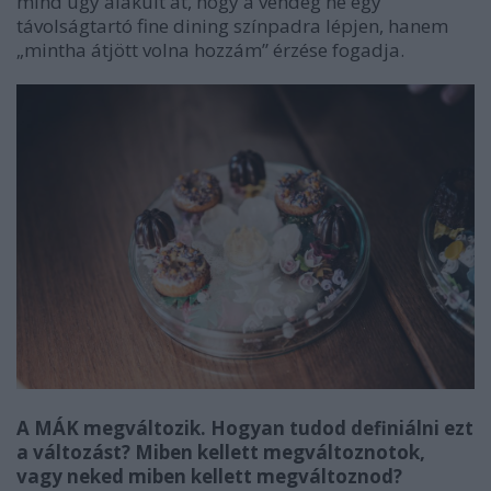
mind úgy alakult át, hogy a vendég ne egy
távolságtartó fine dining színpadra lépjen, hanem
„mintha átjött volna hozzám” érzése fogadja.
A MÁK megváltozik. Hogyan tudod definiálni ezt
a változást? Miben kellett megváltoznotok,
vagy neked miben kellett megváltoznod?