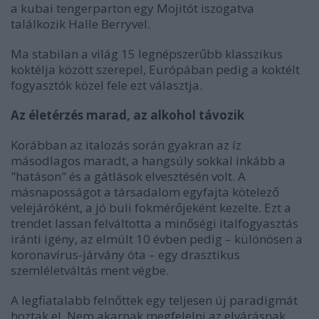
a kubai tengerparton egy Mojitót iszogatva
találkozik Halle Berryvel.
Ma stabilan a világ 15 legnépszerűbb klasszikus
koktélja között szerepel, Európában pedig a koktélt
fogyasztók közel fele ezt választja.
Az életérzés marad, az alkohol távozik
Korábban az italozás során gyakran az íz
másodlagos maradt, a hangsúly sokkal inkább a
"hatáson" és a gátlások elvesztésén volt. A
másnaposságot a társadalom egyfajta kötelező
velejáróként, a jó buli fokmérőjeként kezelte. Ezt a
trendet lassan felváltotta a minőségi italfogyasztás
iránti igény, az elmúlt 10 évben pedig – különösen a
koronavírus-járvány óta – egy drasztikus
szemléletváltás ment végbe.
A legfiatalabb felnőttek egy teljesen új paradigmát
hoztak el. Nem akarnak megfelelni az elvárásnak,