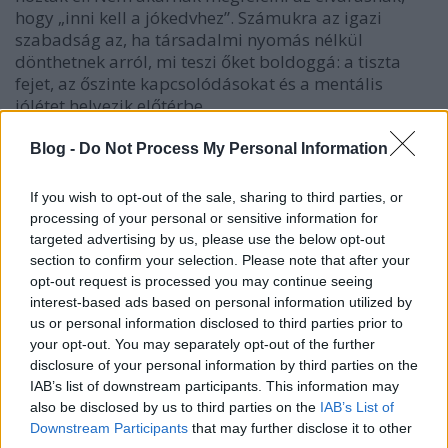
hogy „inni kell a jókedvhez”. Számukra az igazi
szabadság az, ha társadalmi nyomás nélkül
dönthetnek arról, mi teszi őket boldoggá: a tiszta
fejet, az őszinte kapcsolódásokat és a mentális
jólétet helyezik előtérbe.
Mi az a JOMO?
Blog -
Do Not Process My Personal Information
A JOMO (Joy Of Missing Out) szemlélet arról szól, hogy
If you wish to opt-out of the sale, sharing to third parties, or
bátran merünk nemet mondani a kimerítő, kötelezőnek
processing of your personal or sensitive information for
érzett eseményekre, és helyette azokat a pillanatokat
targeted advertising by us, please use the below opt-out
választjuk, amelyek valóban feltöltenek. Egy JOMO-
section to confirm your selection. Please note that after your
vezérelt nyári este nem a hajnali hazatántorgásról szól,
opt-out request is processed you may continue seeing
hanem a mély beszélgetésekről egy teraszon, a közös
interest-based ads based on personal information utilized by
piknikekről a naplementében, és arról a luxusról, hogy
us or personal information disclosed to third parties prior to
másnap reggel frissen, energikusan ébredve indulhat a
your opt-out. You may separately opt-out of the further
nap.
disclosure of your personal information by third parties on the
IAB’s list of downstream participants. This information may
also be disclosed by us to third parties on the
IAB’s List of
Downstream Participants
that may further disclose it to other