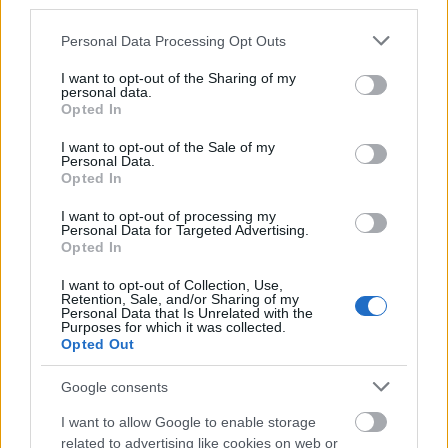
Az így kialakult tudatos alkoholfogyasztás
third parties.
mozgalmának hatására meredeken emelkedett az
Please note that this website/app uses one or more Google
Personal Data Processing Opt Outs
alkoholmentes italok iránti kereslet. Korábban a
services and may gather and store information including but
legnagyobb probléma, amivel a nem ivók a
not limited to your visit or usage behaviour. You may click to
I want to opt-out of the Sharing of my
társasági eseményeken szembesültek, hogy csak
personal data.
grant or deny consent to Google and its third-party tags to
cukros üdítőket vagy vizet ihattak. Ezt az űrt töltötte
Opted In
use your data for below specified purposes in below Google
be a kézműves, ízesített limonádék forradalma,
consent section.
I want to opt-out of the Sale of my
amely a hazai vendégek számára is a nyári teraszos
Personal Data.
életérzés kötelező elemévé vált. A
Opted In
vendéglátóhelyeken kapható, látványos verziók
I want to opt-out of processing my
azonban gyakran tele vannak rejtett kalóriákkal és
Personal Data for Targeted Advertising.
cukorszirupokkal.
Opted In
Koktél a zsebedből
I want to opt-out of Collection, Use,
Retention, Sale, and/or Sharing of my
Personal Data that Is Unrelated with the
Az apró italkockát hideg szénsavas vagy
Purposes for which it was collected.
Opted Out
szénsavmentes vízben feloldva bárhol és bármikor,
pillanatok alatt élvezhetjük a kubai nyári hangulat
Google consents
ízvilágát, a lédús lime és a hűsítő menta jól ismert
kombinációjával, de cukor és alkohol nélkül. A
I want to allow Google to enable storage
waterdrop® MOJITO megadja azt a komplex
related to advertising like cookies on web or