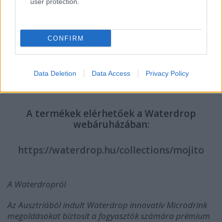
user protection.
CONFIRM
Data Deletion
Data Access
Privacy Policy
A termékek elérhetőek a Waterdrop
webáruházában:
https://waterdrop.hu/collections/mojito
A Waterdropról
Az Ausztriából indult Waterdrop innovatív Microdrink
megoldásokat biztosít a fogyasztók számára prémium