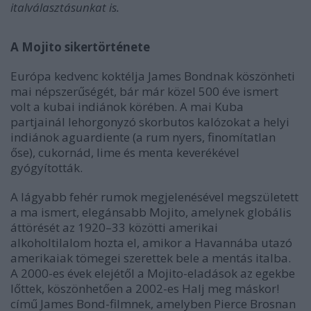
italválasztásunkat is.
A Mojito sikertörténete
Európa kedvenc koktélja James Bondnak köszönheti
mai népszerűségét, bár már közel 500 éve ismert
volt a kubai indiánok körében. A mai Kuba
partjainál lehorgonyzó skorbutos kalózokat a helyi
indiánok aguardiente (a rum nyers, finomítatlan
őse), cukornád, lime és menta keverékével
gyógyították.
A lágyabb fehér rumok megjelenésével megszületett
a ma ismert, elegánsabb Mojito, amelynek globális
áttörését az 1920–33 közötti amerikai
alkoholtilalom hozta el, amikor a Havannába utazó
amerikaiak tömegei szerettek bele a mentás italba.
A 2000-es évek elejétől a Mojito-eladások az egekbe
lőttek, köszönhetően a 2002-es Halj meg máskor!
című James Bond-filmnek, amelyben Pierce Brosnan