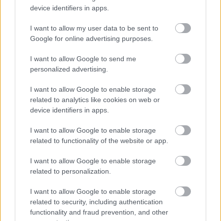
ízprofilt (a lime fanyarságát és a menta frissességét),
device identifiers in apps.
amit egy igazi koktéltól elvárnánk, de alkohol és
kalória nélkül. Nem egy kompromisszum, hanem a
I want to allow my user data to be sent to
modern, tudatos életmód tökéletes kiegészítője.
Google for online advertising purposes.
I want to allow Google to send me
personalized advertising.
I want to allow Google to enable storage
related to analytics like cookies on web or
device identifiers in apps.
I want to allow Google to enable storage
related to functionality of the website or app.
I want to allow Google to enable storage
related to personalization.
I want to allow Google to enable storage
related to security, including authentication
functionality and fraud prevention, and other