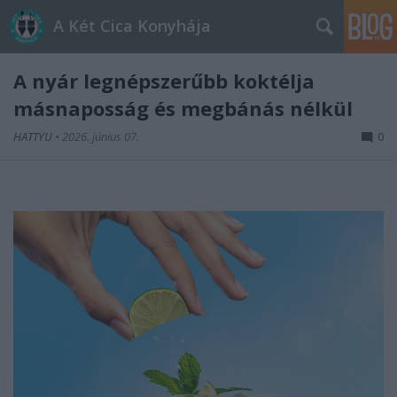
A Két Cica Konyhája
A nyár legnépszerűbb koktélja
másnaposság és megbánás nélkül
HATTYU
•
2026. június 07.
0