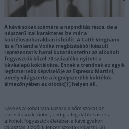
A kávé sokak számára a napindítás része, de a
népszerű ital karakteres íze már a
koktélospoharakban is hódít. A Caffè Vergnano
és a
Finlandia
Vodka megbízásából készült
reprezentatív hazai kutatás szerint az alkoholt
fogyasztók közel 70 százaléka nyitott a
kávéalapú koktélokra. Ennek a trendnek az egyik
legismertebb képviselője az Espresso Martini,
amely világszerte a legnépszerűbb koktélok
élmezőnyében az ötödik
[1]
helyen áll.
Kávé és alkohol találkozása elsőre szokatlan
párosításnak tűnhet, pedig a legalább havonta
alkoholt fogyasztók életében a kávé gyakori
választás: tízből kilencen szoktak kávézni, 60