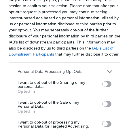
kutatásból az is kiderül, hogy a fogyasztók szeretik, ha
section to confirm your selection. Please note that after your
egy vendéglátóhely különleges italokkal készül. És ez
opt-out request is processed you may continue seeing
nemcsak a hangulatról szól: egy jól összerakott
interest-based ads based on personal information utilized by
koktélmenü akár azt is eldöntheti, hogy visszatérnek-e
us or personal information disclosed to third parties prior to
az adott helyre”
– mondta
Balogh Elemér, a Coca-
your opt-out. You may separately opt-out of the further
disclosure of your personal information by third parties on the
Cola HBC Magyarország prémium alkoholok és
IAB’s list of downstream participants. This information may
kávé igazgatója
.
also be disclosed by us to third parties on the
IAB’s List of
Downstream Participants
that may further disclose it to other
third parties.
Kávé új szerepben
Please note that this website/app uses one or more Google
Personal Data Processing Opt Outs
services and may gather and store information including but
A kávés koktélok közül kiemelkedik az Espresso
not limited to your visit or usage behaviour. You may click to
I want to opt-out of the Sharing of my
Martini, amely mára a kategória egyik top
personal data.
grant or deny consent to Google and its third-party tags to
Opted In
szereplője. A kutatásban részt vevők szerint az ital
use your data for below specified purposes in below Google
látványos és egyedülálló, sokan a stílus és elegancia
consent section.
I want to opt-out of the Sale of my
megjelenítőjeként tekintenek rá. A kávé, mint alapíz
Personal Data.
régóta meghatározó eleme a hétköznapoknak, az
Opted In
Espresso Martini ezt az élményt egészíti ki a
I want to opt-out of processing my
koktélkultúra kreativitásával.
Personal Data for Targeted Advertising.