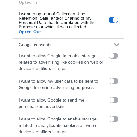
Opted In
„Az Espresso Martini iránt az elmúlt években
Magyarországon is egyre nagyobb az érdeklődés.
I want to opt-out of Collection, Use,
Retention, Sale, and/or Sharing of my
Sikerének egyik kulcsa, hogy két, önmagában is
Personal Data that Is Unrelated with the
Purposes for which it was collected.
népszerű italkategóriát kapcsol össze: a minőségi kávét
Opted Out
és a koktélt. Egy jól elkészített Espresso Martini egyszerre
épít a karakteres kávéízre és a prémium
Google consents
alapanyagokra, így olyan élményt kínál, amely új
szerepben mutatja meg a kávét a fogyasztóknak
”
–
I want to allow Google to enable storage
hangsúlyozta
Balogh Elemér.
related to advertising like cookies on web or
device identifiers in apps.
I want to allow my user data to be sent to
Mivel hódít az Espresso Martini?
Google for online advertising purposes.
A kutatás adatai szerint jelenleg a 18–59 éves
I want to allow Google to send me
alkoholfogyasztó magyarok harmada hallott már a
personalized advertising.
koktélról. Ők leggyakrabban vendéglátóhelyeken
I want to allow Google to enable storage
találkoztak vele, de a személyes ajánlásoknak is
related to analytics like cookies on web or
fontos szerep jut: 32 százalékuknak barátok,
device identifiers in apps.
ismerősök meséltek róla. A digitális csatornák