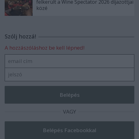
felkerült a Wine Spectator 2026 díjazottjai
közé
Szólj hozzá!
A hozzászóláshoz be kell lépned!
VAGY