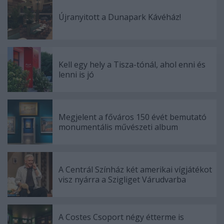
Újranyitott a Dunapark Kávéház!
Kell egy hely a Tisza-tónál, ahol enni és
lenni is jó
Megjelent a főváros 150 évét bemutató
monumentális művészeti album
A Centrál Színház két amerikai vígjátékot
visz nyárra a Szigliget Várudvarba
A Costes Csoport négy étterme is