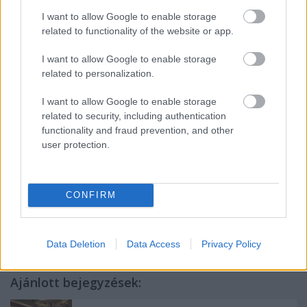
szintén részesei az ital ismertségének: a kutatásban
I want to allow Google to enable storage
megkérdezettek 16 százaléka influencereknél figyelt
related to functionality of the website or app.
fel az Espresso Martinire. Az ismertség tehát mind az
online, mind az offline térben növekszik, ami jól
I want to allow Google to enable storage
mutatja, hogy a kávés koktélok a nemzetközi
related to personalization.
trendekhez hasonlóan egyre nagyobb szerepet
töltenek be a magyar italkultúrában is.
I want to allow Google to enable storage
related to security, including authentication
functionality and fraud prevention, and other
user protection.
[1]
Forrás:
https://drinksint.com/news/fullstory.php/aid/12283/T
CONFIRM
Data Deletion
Data Access
Privacy Policy
Ajánlott bejegyzések: