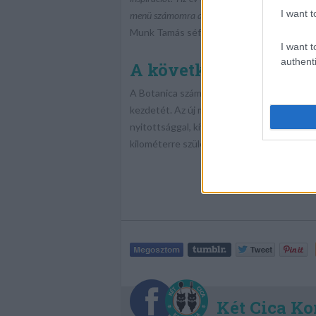
I want t
menü számomra az elmúlt év legfontosabb élmé
Munk Tamás séf.
I want t
authenti
A következő tíz év els
A Botanica számára a 10 éves jubileum nem 
kezdetét. Az új menü egyszerre ünnepli az 
nyitottsággal, kíváncsisággal és azzal a m
kilométerre születnek, de végül mindig Dá
Két Cica Ko