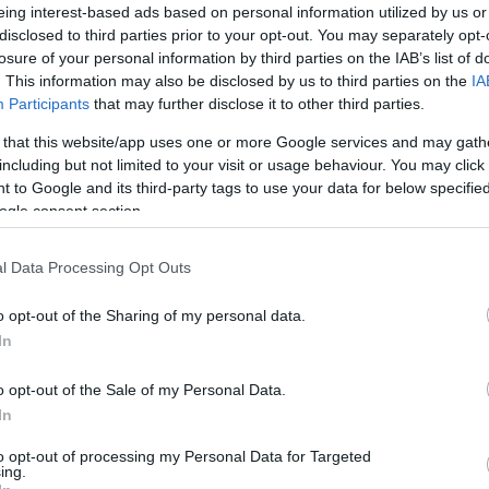
eing interest-based ads based on personal information utilized by us or
böző pontjairól és külföldről is érkeznek.
disclosed to third parties prior to your opt-out. You may separately opt-
losure of your personal information by third parties on the IAB’s list of
atért ahhoz az értékhez, amely az elmúlt évtized során
. This information may also be disclosed by us to third parties on the
IA
sisághoz. Az elmúlt évben Munk Tamás séf és a
Participants
that may further disclose it to other third parties.
án vettek részt, hogy a világ legelismertebb éttermeiben
 that this website/app uses one or more Google services and may gath
including but not limited to your visit or usage behaviour. You may click 
 to Google and its third-party tags to use your data for below specifi
pült. Az elmúlt tíz évben folyamatosan kerestük azokat az
ogle consent section.
álnak bennünket. Sokat utazunk, figyelünk, tanulunk és kóstolunk,
. Inkább az, hogy hazahozzuk azt a szemléletet, amitől egy hely
l Data Processing Opt Outs
okból és élményekből épül tovább a Botanica története is” –
o opt-out of the Sharing of my personal data.
In
o opt-out of the Sale of my Personal Data.
és Mérito éttermekben tapasztalták meg azt a rendkívül
In
as régió különleges növényvilágára épül. Buenos Airesben a
to opt-out of processing my Personal Data for Targeted
a termelői szemlélet és a vendégélmény erejét, míg
ing.
ák őket, mint a Lasai vagy a Casa do Porco. Az utak célja nem