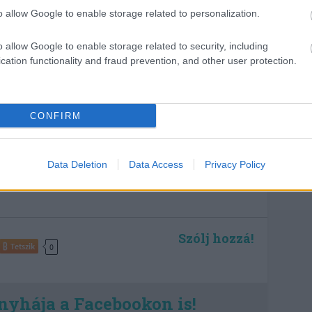
o allow Google to enable storage related to personalization.
nyeinek és találkozásainak lenyomata a tányéron”
– mondja
o allow Google to enable storage related to security, including
cation functionality and fraud prevention, and other user protection.
ő fejezete
egy lezárt korszak végét jelenti, hanem egy új fejezet
elmúlt évtizedet és mutat irányt a következőre:
CONFIRM
eggyőződéssel, hogy a legjobb inspirációk sokszor több ezer
nszentmiklóson találnak otthonra.
Data Deletion
Data Access
Privacy Policy
Szólj hozzá!
Tetszik
0
nyhája a Facebookon is!