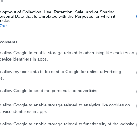
In
rtése, hogyan gondolkodnak a világ legjobb éttermei
o opt-out of Collection, Use, Retention, Sale, and/or Sharing
ről és kreativitásról. Ezek az élmények később természetes
ersonal Data that Is Unrelated with the Purposes for which it
lected.
.
Out
t az elmúlt év lenyomata
consents
jében is egyértelműen megjelenik. A fogásokban
o allow Google to enable storage related to advertising like cookies on
k, a savak, a fermentált elemek és a bátrabb fűszerezés,
evice identifiers in apps.
lis gondolkodásra és a minőségi alapanyagokra épít.
o allow my user data to be sent to Google for online advertising
épamártás, bébirépa kimchi és bazsalikomolaj kíséri, míg a
s.
, a gyömbér és a zöldalma ad új karaktert a klasszikus
to allow Google to send me personalized advertising.
sítások is megjelennek, mint az ibérico sertéscsászár
 vagy a mézes-bourbon vaníliás panna cotta zöldalmával,
o allow Google to enable storage related to analytics like cookies on
jal.
evice identifiers in apps.
ogy a legizgalmasabb dolgok gyakran a megszokott határainkon
o allow Google to enable storage related to functionality of the website
et hozok haza, hanem gondolatokat, ízeket, szemléletet és
, hogy ma is ugyanúgy kíváncsi vagyok, mint az elején. A jubileumi