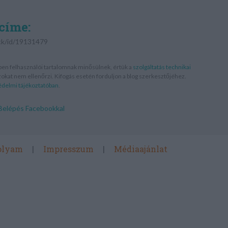
címe:
ack/id/19131479
en felhasználói tartalomnak minősülnek, értük a
szolgáltatás technikai
okat nem ellenőrzi. Kifogás esetén forduljon a blog szerkesztőjéhez.
édelmi tájékoztatóban
.
Belépés Facebookkal
olyam
Impresszum
Médiaajánlat