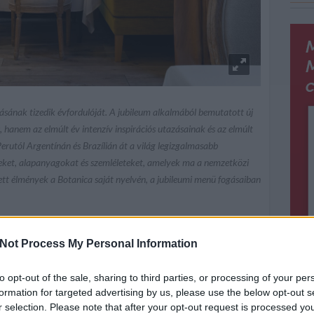
lásának tizedik évfordulóját. A jubileum alkalmából bemutatott új
hanem az elmúlt év intenzív inspirációs utazásainak és az elmúlt
erutól Argentínán és Brazílián át a világ legizgalmasabb
eket, alapanyagokat és szemléleteket, amelyek ma a nemzetközi
ett élmények a Botanica saját nyelvén, a jubileumi menü fogásaiban
 a kíváncsiság hajtja a
Not Process My Personal Information
to opt-out of the sale, sharing to third parties, or processing of your per
s indult útjára Dánszentmiklóson: létrehozni egy olyan
formation for targeted advertising by us, please use the below opt-out s
és a vendéglátás harmonikus egységet alkot. Azóta a
r selection. Please note that after your opt-out request is processed y
kép meghatározó szereplőjévé vált, hanem olyan úti céllá is,