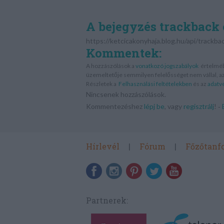
A bejegyzés trackback 
https://ketcicakonyhaja.blog.hu/api/trackb
Kommentek:
A hozzászólások a
vonatkozó jogszabályok
értelméb
üzemeltetője semmilyen felelősséget nem vállal, az
Részletek a
Felhasználási feltételekben
és az
adatv
Nincsenek hozzászólások.
Kommentezéshez
lépj be
, vagy
regisztrálj
! ‐
Hírlevél
Fórum
Főzőtanf
Partnerek: