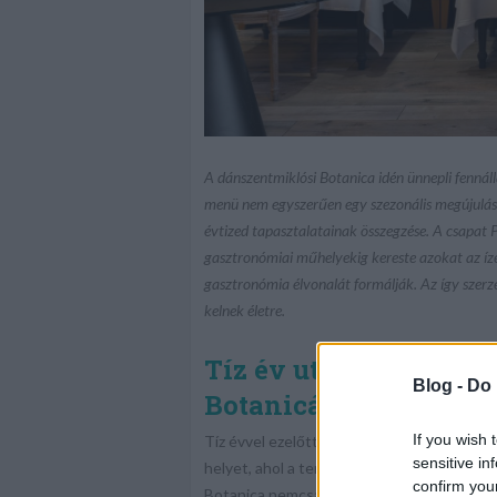
A dánszentmiklósi Botanica idén ünnepli fennál
menü nem egyszerűen egy szezonális megújulás, 
évtized tapasztalatainak összegzése. A csapat P
gasztronómiai műhelyekig kereste azokat az íz
gasztronómia élvonalát formálják. Az így szerz
kelnek életre.
Tíz év után is ugyanaz
Blog -
Do 
Botanicát
If you wish 
Tíz évvel ezelőtt egy különleges elképzelé
sensitive in
helyet, ahol a természet, a gasztronómia 
confirm you
Botanica nemcsak a hazai gasztronómiai tér