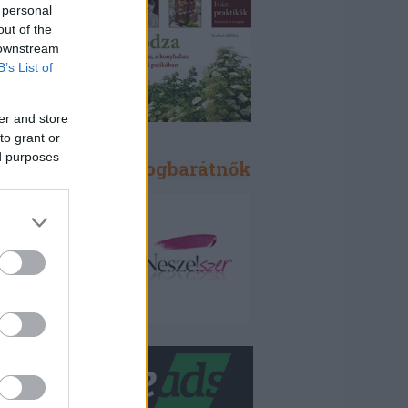
 personal
out of the
 downstream
B’s List of
er and store
to grant or
ed purposes
Blogbarátok, blogbarátnők