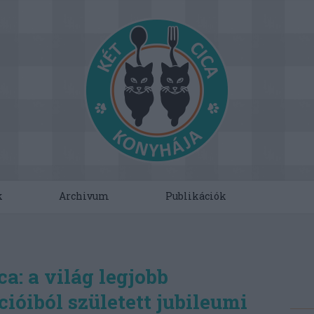
k
Archivum
Publikációk
ca: a világ legjobb
ióiból született jubileumi