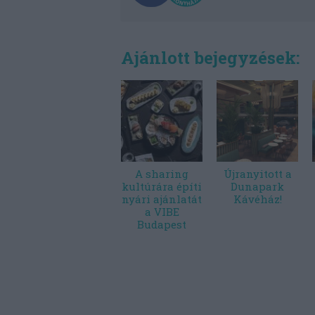
Ajánlott bejegyzések:
A sharing
Újranyitott a
kultúrára építi
Dunapark
nyári ajánlatát
Kávéház!
a VIBE
Budapest