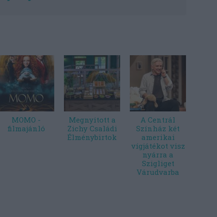
MOMO -
Megnyitott a
A Centrál
filmajánló
Zichy Családi
Színház két
Élménybirtok
amerikai
vígjátékot visz
nyárra a
Szigliget
Várudvarba