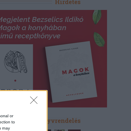
Hirdetés
sonal or
Könyvrendelés
ection to
ou may