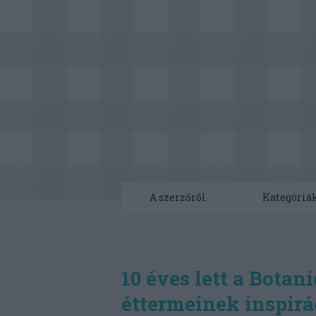
A szerzőről
Kategóriá
10 éves lett a Botani
éttermeinek inspirác