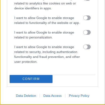
related to analytics like cookies on web or
device identifiers in apps.
I want to allow Google to enable storage
related to functionality of the website or app.
Újranyitott a Dunapark Kávéház!
I want to allow Google to enable storage
HATTYU
•
2026. július 25.
0
related to personalization.
AZ ÚJRANYITÁS
I want to allow Google to enable storage
A Dunapark Kávéház, a Pozsonyi út ikonikus
related to security, including authentication
kávéháza megújulva tér vissza Újlipótváros
functionality and fraud prevention, and other
mindennapjaiba.
A nagyközönség ...
user protection.
CONFIRM
Data Deletion
Data Access
Privacy Policy