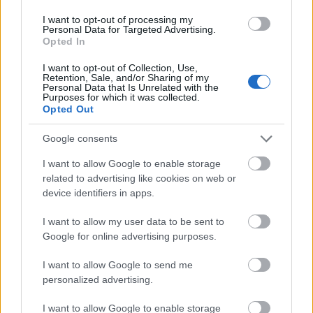
Amikor a diplomácia a bárpultnál
I want to opt-out of processing my
Personal Data for Targeted Advertising.
találkozik
Opted In
HATTYU
•
2026. július 26.
0
I want to opt-out of Collection, Use,
Retention, Sale, and/or Sharing of my
Personal Data that Is Unrelated with the
Budapest is csatlakozik a Perui Pisco Világnap
Purposes for which it was collected.
Opted Out
nemzetközi ünnepléséhez
Amikor a diplomácia a bárpultnál találkozik,
Google consents
egy estére Peru ízei, ...
I want to allow Google to enable storage
related to advertising like cookies on web or
device identifiers in apps.
I want to allow my user data to be sent to
Google for online advertising purposes.
I want to allow Google to send me
personalized advertising.
I want to allow Google to enable storage