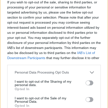
HATTYU
•
2026. július 29.
0
If you wish to opt-out of the sale, sharing to third parties, or
processing of your personal or sensitive information for
Három napig a desszerté a főszerep
targeted advertising by us, please use the below opt-out
Regis Cursan, a Nobu nemzetközi cukrászséfje
section to confirm your selection. Please note that after your
opt-out request is processed you may continue seeing
Budapestre érkezik,
interest-based ads based on personal information utilized by
és desszert – koktél párosításokat ...
us or personal information disclosed to third parties prior to
your opt-out. You may separately opt-out of the further
disclosure of your personal information by third parties on the
IAB’s list of downstream participants. This information may
also be disclosed by us to third parties on the
IAB’s List of
Downstream Participants
that may further disclose it to other
third parties.
Please note that this website/app uses one or more Google
Personal Data Processing Opt Outs
services and may gather and store information including but
not limited to your visit or usage behaviour. You may click to
I want to opt-out of the Sharing of my
personal data.
grant or deny consent to Google and its third-party tags to
Opted In
use your data for below specified purposes in below Google
consent section.
I want to opt-out of the Sale of my
Personal Data.
Opted In