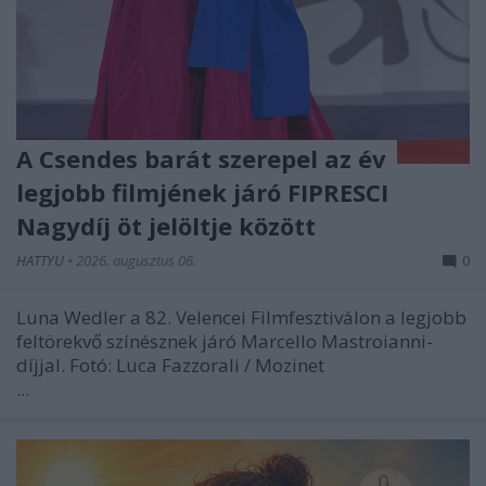
A Csendes barát szerepel az év
legjobb filmjének járó FIPRESCI
Nagydíj öt jelöltje között
HATTYU
•
2026. augusztus 06.
0
Luna Wedler a 82. Velencei Filmfesztiválon a legjobb
feltörekvő színésznek járó Marcello Mastroianni-
díjjal. Fotó: Luca Fazzorali / Mozinet
...