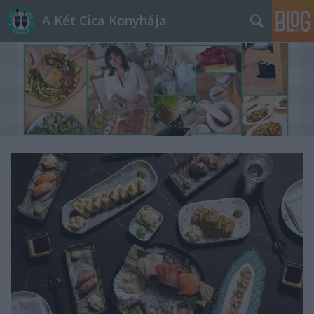
A Két Cica Konyhája