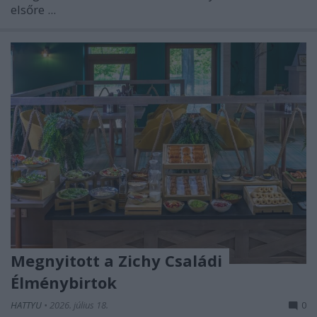
elsőre ...
Megnyitott a Zichy Családi
Élménybirtok
HATTYU
•
2026. július 18.
0