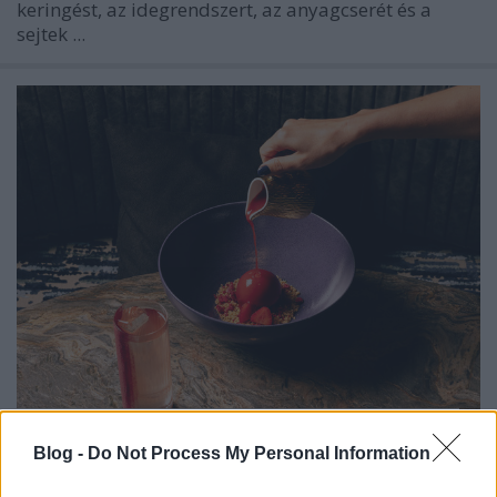
keringést, az idegrendszert, az anyagcserét és a
sejtek ...
Nemzetközi cukrászsztár érkezik a
Blog -
Do Not Process My Personal Information
Nobu Budapestbe