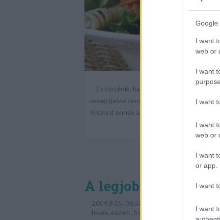
Google 
I want t
web or d
I want t
purpose
Ez történik, ha egy indiai séf beszabadul 
receptjeivel ismerkedünk: talán ez a tészta
I want 
Viszont ennek az elkészítéséhez is megjöt
I want t
web or d
I want t
or app.
A legjobb ebéd az e
I want t
2014.8.05. 06:58
I want t
leves
,
eszem
,
francia hagymaleves
,
Az élet
authenti