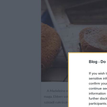
Blog -
Do 
If you wish 
sensitive in
confirm you
continue se
A Madeleine egy nagyon egyszerű reggeli
information 
maga. Ebben sokat segít, hogy kedves, női 
further disc
századi cukrászról, akiről egyes források az
participants