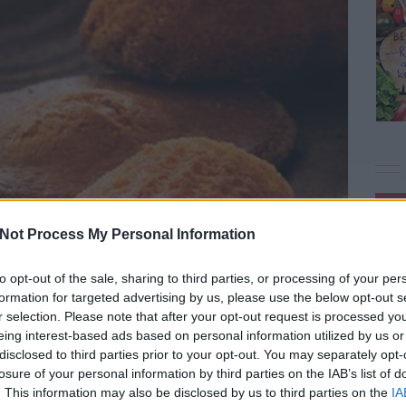
Not Process My Personal Information
to opt-out of the sale, sharing to third parties, or processing of your per
formation for targeted advertising by us, please use the below opt-out s
r selection. Please note that after your opt-out request is processed y
eing interest-based ads based on personal information utilized by us or
 vagy teasütemény, aminek a kultusza nagyobb, mint ő
disclosed to third parties prior to your opt-out. You may separately opt-
nevet kapott készítőjéről, Madeleine Poulmier-ről, egy XIX.
losure of your personal information by third parties on the IAB’s list of
t írják, hogy Stanisław Leszczyńskinek, XV. Lajos király…
. This information may also be disclosed by us to third parties on the
IA