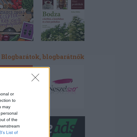
Blogbarátok, blogbarátnők
sonal or
ection to
ou may
 personal
out of the
 downstream
B’s List of