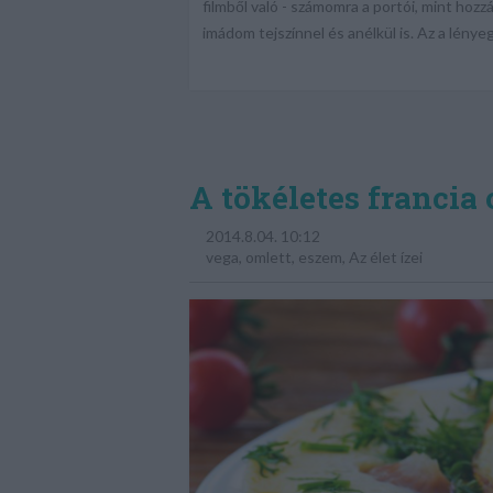
filmből való - számomra a portói, mint hoz
imádom tejszínnel és anélkül is. Az a lénye
A tökéletes francia 
2014.8.04. 10:12
vega
,
omlett
,
eszem
,
Az élet ízei