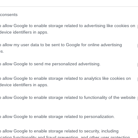
consents
o allow Google to enable storage related to advertising like cookies on
evice identifiers in apps.
o allow my user data to be sent to Google for online advertising
s.
egy francia konyhába. Még mindig Az élet ízei című film
saláta az egyetlen, ami hordoz egy-két valódi indiai csavart.
to allow Google to send me personalized advertising.
t a kedvem: szerintem nagyon jó, előre…
o allow Google to enable storage related to analytics like cookies on
Tovább
evice identifiers in apps.
o allow Google to enable storage related to functionality of the website
sős nyárban
o allow Google to enable storage related to personalization.
o allow Google to enable storage related to security, including
 ízei
cation functionality and fraud prevention, and other user protection.