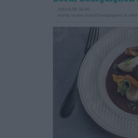
2014.8.08. 06:40
marha
,
eszem
,
boeuf bourguignon
,
Az élet 