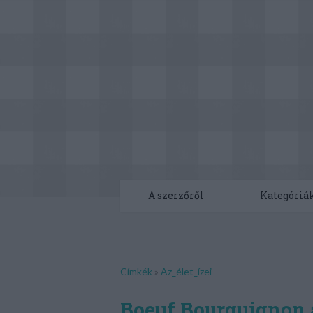
A szerzőről
Kategóriá
Címkék
»
Az_élet_ízei
Boeuf Bourguignon 