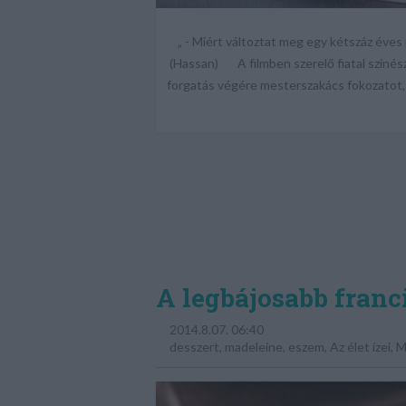
„ - Miért változtat meg egy kétszáz éves r
(Hassan) A filmben szerelő fiatal színés
forgatás végére mesterszakács fokozatot, 
A legbájosabb franc
2014.8.07. 06:40
desszert
,
madeleine
,
eszem
,
Az élet ízei
,
M