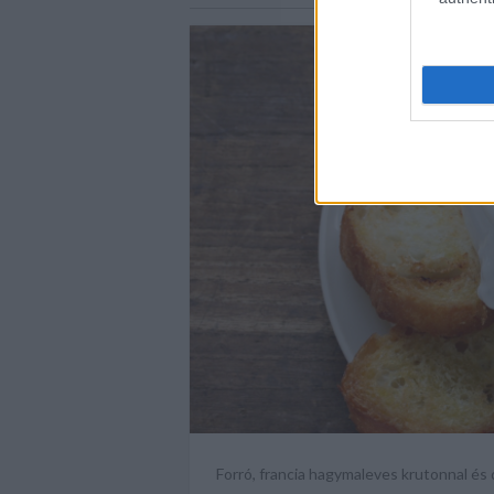
Forró, francia hagymaleves krutonnal és du