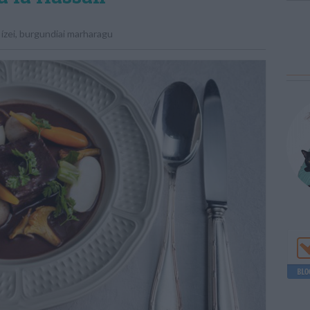
ízei
,
burgundiai marharagu