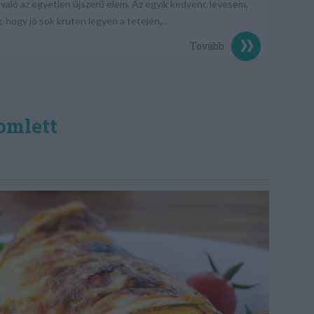
závaló az egyetlen újszerű elem. Az egyik kedvenc levesem,
g, hogy jó sok kruton legyen a tetején,…
Tovább
omlett