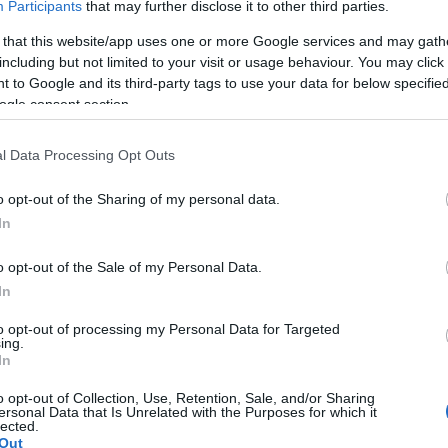
Participants
that may further disclose it to other third parties.
Tovább
 that this website/app uses one or more Google services and may gath
including but not limited to your visit or usage behaviour. You may click 
 to Google and its third-party tags to use your data for below specifi
ogle consent section.
asaláta
l Data Processing Opt Outs
fokhagyma olaj
,
Az élet ízei
o opt-out of the Sharing of my personal data.
In
o opt-out of the Sale of my Personal Data.
In
to opt-out of processing my Personal Data for Targeted
ing.
In
o opt-out of Collection, Use, Retention, Sale, and/or Sharing
ersonal Data that Is Unrelated with the Purposes for which it
lected.
Out