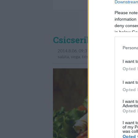
Downstream 
Please note
information 
deny consent
in below Go
Csicseriborsós tészt
Persona
2014.8.06. 09:37
saláta
,
vega
,
tészta
,
csicseriborsó
,
eszem
,
I want t
Opted 
I want t
Opted 
I want 
Advertis
Opted 
I want t
of my P
was col
Opted 