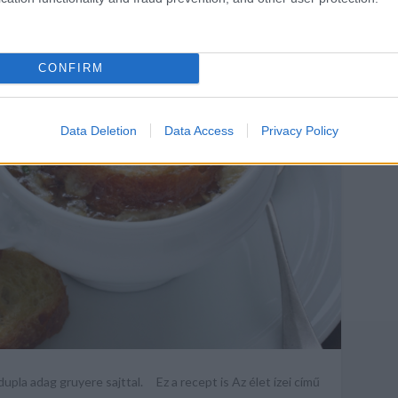
CONFIRM
Data Deletion
Data Access
Privacy Policy
pla adag gruyere sajttal. Ez a recept is Az élet ízei című