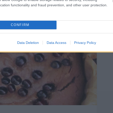
em
,
cheesecake
,
domori
cation functionality and fraud prevention, and other user protection.
CONFIRM
Data Deletion
Data Access
Privacy Policy