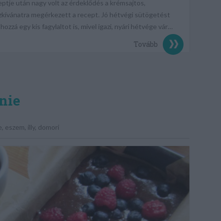
tje után nagy volt az érdeklődés a krémsajtos,
kívánatra megérkezett a recept. Jó hétvégi sütögetést
hozzá egy kis fagylaltot is, mivel igazi, nyári hétvége vár…
Tovább
nie
e
,
eszem
,
illy
,
domori