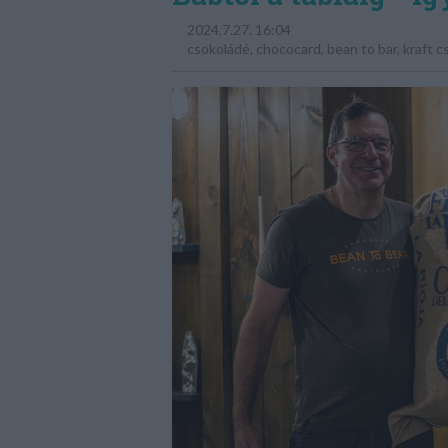
2024.7.27. 16:04
csokoládé
,
chococard
,
bean to bar
,
kraft c