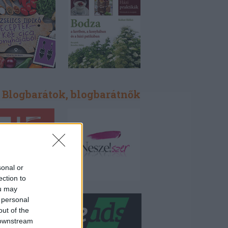
Blogbarátok, blogbarátnők
sonal or
ection to
ou may
 personal
out of the
 downstream