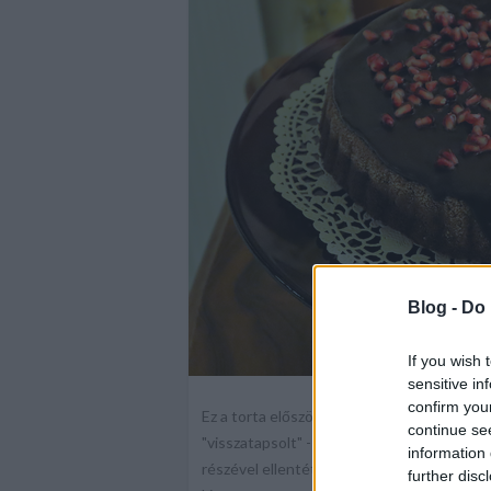
Blog -
Do 
If you wish 
sensitive in
confirm you
Ez a torta először Luca-napra készült el e
continue se
"visszatapsolt" - azt hiszem, a jövőben a t
information 
részével ellentétben ezt előre el lehet ké
further disc