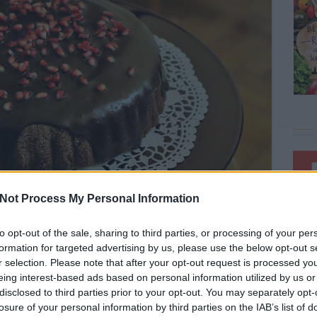
Not Process My Personal Information
to opt-out of the sale, sharing to third parties, or processing of your per
formation for targeted advertising by us, please use the below opt-out s
r selection. Please note that after your opt-out request is processed y
gy barátnős összejövetelre, amit karácsonyra a húgom
eing interest-based ads based on personal information utilized by us or
éli ünnepeink szerves részét képezi majd. A torták nagy
disclosed to third parties prior to your opt-out. You may separately opt-
szíteni, mert a nagy mennyiségű céklapüré miatt nem szárad
losure of your personal information by third parties on the IAB’s list of