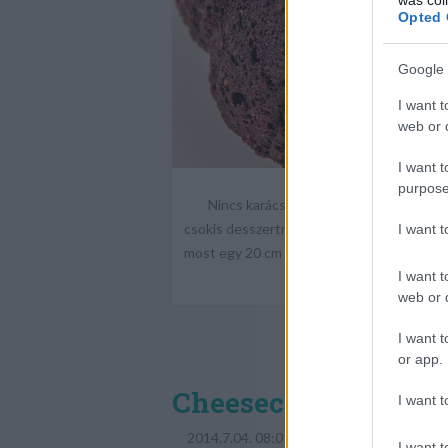
Opted 
Google 
I want t
web or d
I want t
purpose
Nincs karácsony csoki nélkül: hiába a sok
csokis desszertnek készülnie kell. Ez a br
I want 
most egy 20 cm átmérőjű pudingformát has
I want t
web or d
I want t
or app.
Cheesecake brownie
I want t
2014.7.04. 08:01
I want t