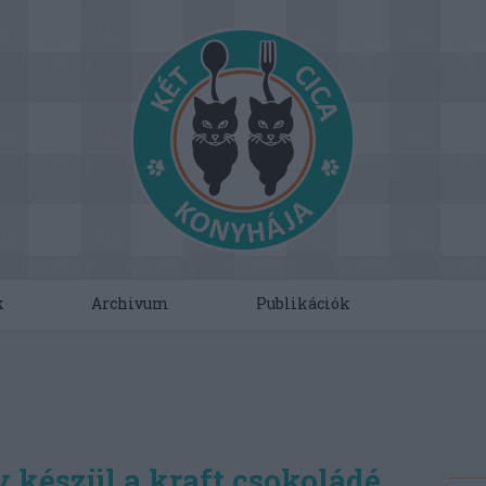
k
Archivum
Publikációk
gy készül a kraft csokoládé