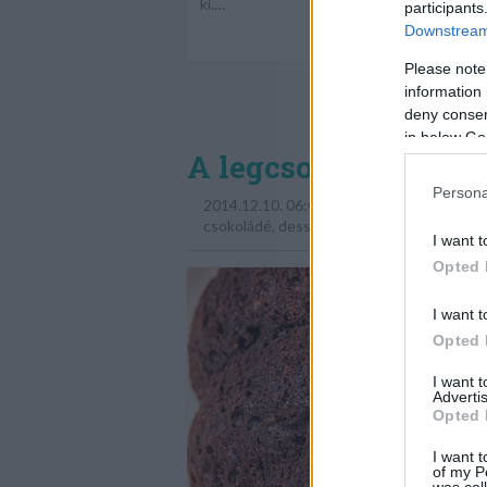
ki.…
participants
Downstream 
Please note
information 
deny consent
in below Go
A legcsokisabb brow
Persona
2014.12.10. 06:00
csokoládé
,
desszert
,
brownie
,
eszem
,
TE
I want t
Opted 
I want t
Opted 
I want 
Advertis
Opted 
I want t
of my P
was col