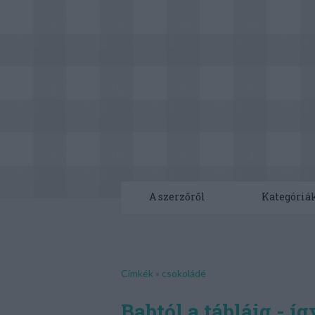
A szerzőről
Kategóriá
Címkék
»
csokoládé
Babtól a tábláig - í