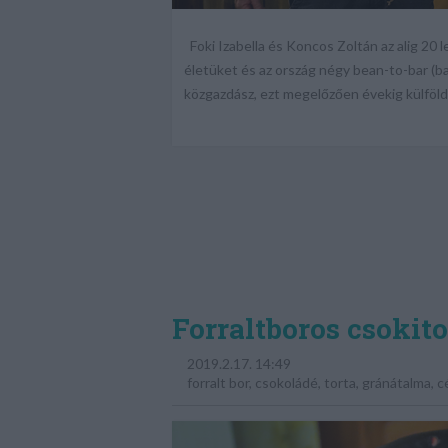
Foki Izabella és Koncos Zoltán az alig 20 
életüket és az ország négy bean-to-bar (ba
közgazdász, ezt megelőzően évekig külföldö
Forraltboros csokito
2019.2.17. 14:49
forralt bor
,
csokoládé
,
torta
,
gránátalma
,
c