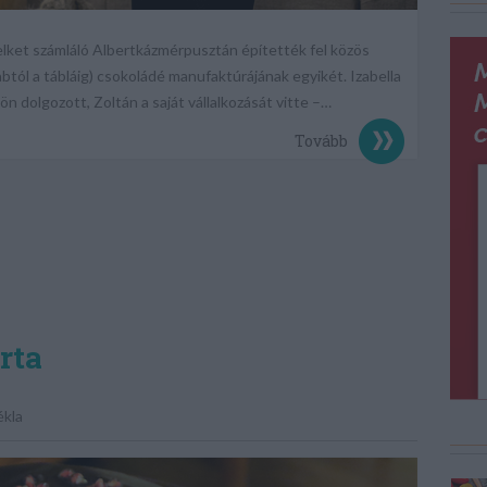
lelket számláló Albertkázmérpusztán építették fel közös
btól a tábláig) csokoládé manufaktúrájának egyikét. Izabella
n dolgozott, Zoltán a saját vállalkozását vitte –…
Tovább
rta
ékla