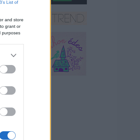
B’s List of
er and store
to grant or
ed purposes