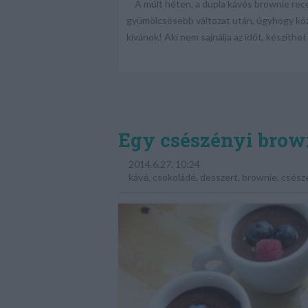
A múlt héten, a dupla kávés brownie recep
gyümölcsösebb változat után, úgyhogy köz
kívánok! Aki nem sajnálja az időt, készíthet 
Egy csészényi brow
2014.6.27. 10:24
kávé
,
csokoládé
,
desszert
,
brownie
,
csész