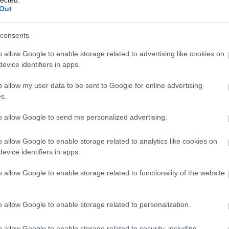
Out
consents
o allow Google to enable storage related to advertising like cookies on
evice identifiers in apps.
o allow my user data to be sent to Google for online advertising
s.
 bejgli, hólabda és mindenféle karácsonyi csoda, egy ütős
ownie torta kisülhet tepsiben, kerek tortaformában - én
to allow Google to send me personalized advertising.
ználtam, hogy csinosabb legyen. És ez…
o allow Google to enable storage related to analytics like cookies on
Tovább
evice identifiers in apps.
o allow Google to enable storage related to functionality of the website
 áfonyával
o allow Google to enable storage related to personalization.
o allow Google to enable storage related to security, including