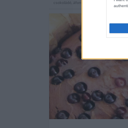
csokoládé
,
áfonya
,
desszert
,
brownie
,
esz
authenti