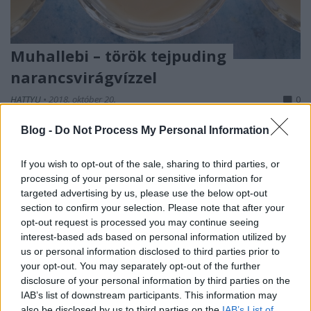
Muhallebi – török tejpuding
narancsvirágvízzel
HATTYU
•
2018. október 20.
0
Blog -
Do Not Process My Personal Information
Ez a változat az eredetitől eltérően teljesen tej- liszt-
és cukormentesen készült. A hisztamin
If you wish to opt-out of the sale, sharing to third parties, or
intoleranciások mellőzzék az olajos magvakat, és
processing of your personal or sensitive information for
egyéni érzékenységtől függően a fűszerek és a
targeted advertising by us, please use the below opt-out
narancsvirágvíz használatát. Inzulin rezisztenciások
section to confirm your selection. Please note that after your
kókuszvirág-cukor helyett steviával készítsék. Az…
opt-out request is processed you may continue seeing
interest-based ads based on personal information utilized by
us or personal information disclosed to third parties prior to
your opt-out. You may separately opt-out of the further
disclosure of your personal information by third parties on the
IAB’s list of downstream participants. This information may
also be disclosed by us to third parties on the
IAB’s List of