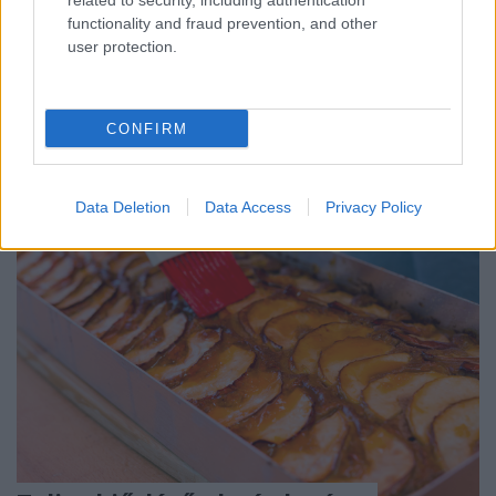
related to security, including authentication
legfontosabb szempontot: nemcsak glutén- és
functionality and fraud prevention, and other
laktózmentes, alig van benne cukor, de ráadásul
user protection.
főzés nélkül készül, és nem kell tartani a
csomósodástól, és más…
CONFIRM
Data Deletion
Data Access
Privacy Policy