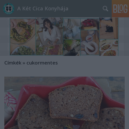
A Két Cica Konyhája
Címkék
»
cukormentes