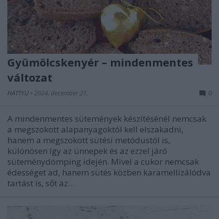
Gyümölcskenyér – mindenmentes
változat
HATTYU
•
2024. december 21.
0
A mindenmentes sütemények készítésénél nemcsak
a megszokott alapanyagoktól kell elszakadni,
hanem a megszokott sütési metódustól is,
különösen így az ünnepek és az ezzel járó
süteménydömping idején. Mivel a cukor nemcsak
édességet ad, hanem sütés közben karamellizálódva
tartást is, sőt az…