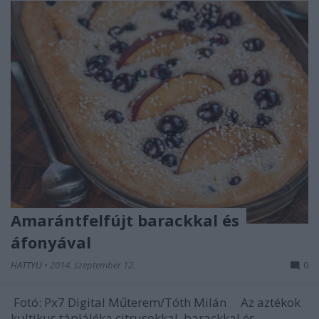
Amarántfelfújt barackkal és
áfonyával
HATTYU
•
2014. szeptember 12.
0
Fotó: Px7 Digital Műterem/Tóth Milán Az aztékok
kultikus tápláléka citrusokkal, barackkal és