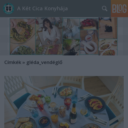
A Két Cica Konyhája
Címkék
»
gléda_vendéglő