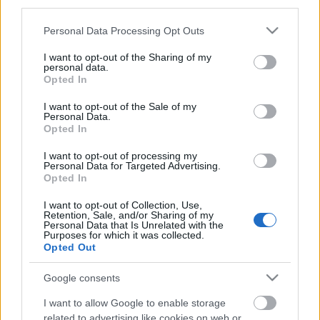
third parties.
Please note that this website/app uses one or more Google
Personal Data Processing Opt Outs
services and may gather and store information including but
not limited to your visit or usage behaviour. You may click to
I want to opt-out of the Sharing of my
personal data.
grant or deny consent to Google and its third-party tags to
Opted In
use your data for below specified purposes in below Google
consent section.
I want to opt-out of the Sale of my
Personal Data.
Opted In
I want to opt-out of processing my
Personal Data for Targeted Advertising.
Opted In
Buborékok reggelire – szombati
pezsgős brunch a Glédában
I want to opt-out of Collection, Use,
Retention, Sale, and/or Sharing of my
Personal Data that Is Unrelated with the
HATTYU
•
2025. november 06.
0
Purposes for which it was collected.
Opted Out
A budai Gléda Vendéglő november 8-án egy
Google consents
különleges, elegáns, mégis közvetlen programra
hívja a gasztronómia szerelmeseit: a Borsuttogóval
I want to allow Google to enable storage
közösen szervezett pezsgős reggelire, ahol a nap
related to advertising like cookies on web or