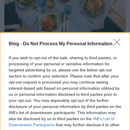
Brunchozó lesz Buda egyik
Blog -
Do Not Process My Personal Information
legkedveltebb vendéglője
HATTYU
•
2026. április 17.
0
If you wish to opt-out of the sale, sharing to third parties, or
processing of your personal or sensitive information for
A váltásban a vendégek szokásai, a városi ritmus és
targeted advertising by us, please use the below opt-out
a gasztronómiai trendek egyaránt szerepet
section to confirm your selection. Please note that after your
játszottak. Nyolc év után új fejezet kezdődik a Gléda
opt-out request is processed you may continue seeing
interest-based ads based on personal information utilized by
történetében. A budai vendéglátóhely mostantól
us or personal information disclosed to third parties prior to
brunch koncepcióval folytatja működését, és Gléda
your opt-out. You may separately opt-out of the further
Brunch Buda néven nyit újra. Az új koncepció nem…
disclosure of your personal information by third parties on the
IAB’s list of downstream participants. This information may
also be disclosed by us to third parties on the
IAB’s List of
Downstream Participants
that may further disclose it to other