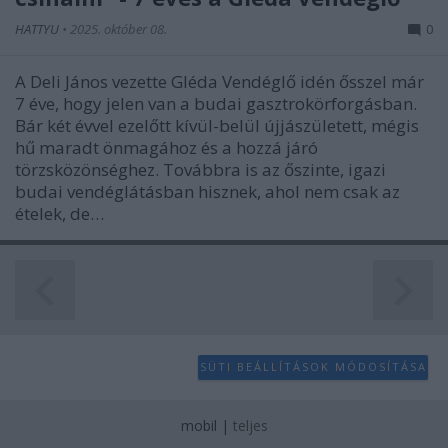
user protection.
HATTYU
•
2025. október 08.
0
A Deli János vezette Gléda Vendéglő idén ősszel már
7 éve, hogy jelen van a budai gasztrokörforgásban.
Bár két évvel ezelőtt kívül-belül újjászületett, mégis
hű maradt önmagához és a hozzá járó
törzsközönséghez. Továbbra is az őszinte, igazi
budai vendéglátásban hisznek, ahol nem csak az
ételek, de…
SÜTI BEÁLLÍTÁSOK MÓDOSÍTÁSA
mobil
|
teljes