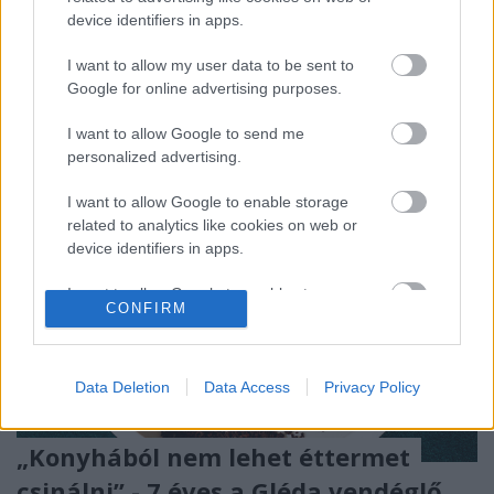
nem kávéval, hanem minőségi pezsgővel indul. A
device identifiers in apps.
program a brunch kultúráját és a pezsgők világát
hozza közelebb…
I want to allow my user data to be sent to
Google for online advertising purposes.
I want to allow Google to send me
personalized advertising.
I want to allow Google to enable storage
related to analytics like cookies on web or
device identifiers in apps.
I want to allow Google to enable storage
CONFIRM
related to functionality of the website or app.
I want to allow Google to enable storage
related to personalization.
Data Deletion
Data Access
Privacy Policy
I want to allow Google to enable storage
„Konyhából nem lehet éttermet
related to security, including authentication
functionality and fraud prevention, and other
csinálni” - 7 éves a Gléda vendéglő