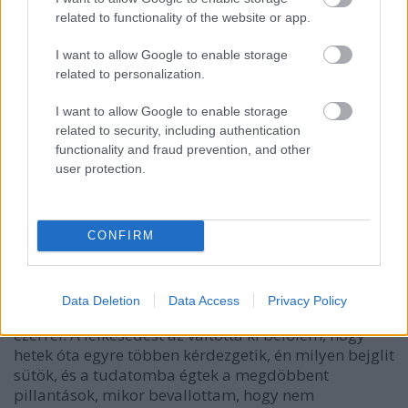
related to functionality of the website or app.
I want to allow Google to enable storage
related to personalization.
I want to allow Google to enable storage
related to security, including authentication
functionality and fraud prevention, and other
user protection.
Diós, mákos, gesztenyés bejgli
CONFIRM
HATTYU
•
2011. december 18.
3
Data Deletion
Data Access
Privacy Policy
Ez évben megtörtem egy hagyományt: bejglit sütök
ezerrel. A lelkesedést az váltotta ki belőlem, hogy
hetek óta egyre többen kérdezgetik, én milyen bejglit
sütök, és a tudatomba égtek a megdöbbent
pillantások, mikor bevallottam, hogy nem