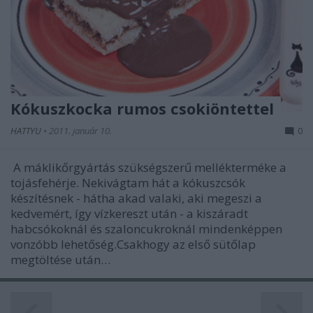
Kókuszkocka rumos csokiöntettel
HATTYU
•
2011. január 10.
0
A máklikőrgyártás szükségszerű mellékterméke a
tojásfehérje. Nekivágtam hát a kókuszcsók
készítésnek - hátha akad valaki, aki megeszi a
kedvemért, így vízkereszt után - a kiszáradt
habcsókoknál és szaloncukroknál mindenképpen
vonzóbb lehetőség.Csakhogy az első sütőlap
megtöltése után…