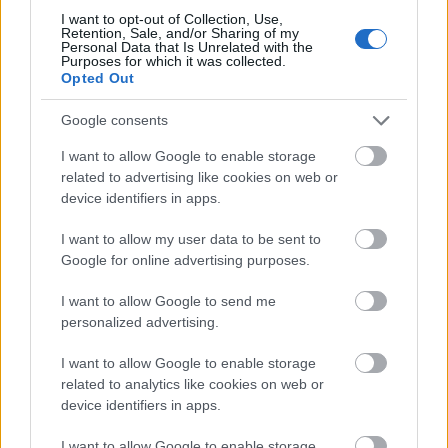
I want to opt-out of Collection, Use,
Retention, Sale, and/or Sharing of my
Personal Data that Is Unrelated with the
Purposes for which it was collected.
Opted Out
Google consents
Rumos fügekompót
I want to allow Google to enable storage
related to advertising like cookies on web or
HATTYU
•
2013. március 07.
0
device identifiers in apps.
I want to allow my user data to be sent to
A legjobb dolog, ami a kiszáradt aszalt fügével
Google for online advertising purposes.
történhet, ha karamellszirupban puhára főzzük.
Végre ránk köszöntött a tavasz, és nekiálltam helyet
I want to allow Google to send me
csinálni a kamrában. Ez egyfajta éves rituálé:
personalized advertising.
olyasmi, mint más nőknél az ablakpucolás, csak
nem kell miatta létrára mászni. Hétvégén a fügét, a…
I want to allow Google to enable storage
related to analytics like cookies on web or
device identifiers in apps.
I want to allow Google to enable storage