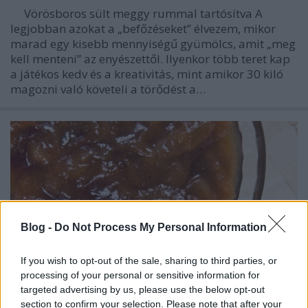
Vörösboros sült meggy rummal tartósítva A
legjobban azokat a „befőzéseket” élvezem, mikor
marad egy kisebb mennyiségű gyümölcs, amit „meg
kell menteni” az enyészettől. Ilyenkor több teret kap
a játékos kedv és a kreativitás, mint amikor 30 kiló
magozni való követeli a törődést a…
Blog -
Do Not Process My Personal Information
If you wish to opt-out of the sale, sharing to third parties, or
processing of your personal or sensitive information for
targeted advertising by us, please use the below opt-out
section to confirm your selection. Please note that after your