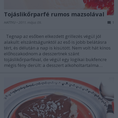
Tojáslikőrparfé rumos mazsolával
HATTYU
•
2011. május 09.
1
Tegnap az esőben elkezdett grillezés végül jól
alakult: elszántságunktól az eső is jobb belátásra
tért, és délután a nap is kisütött. Nem volt hát kínos
előhozakodnom a desszertnek szánt
tojáslikőrparféval, de végül egy logikai bukfencre
mégis fény derült: a desszert alkoholtartalma…