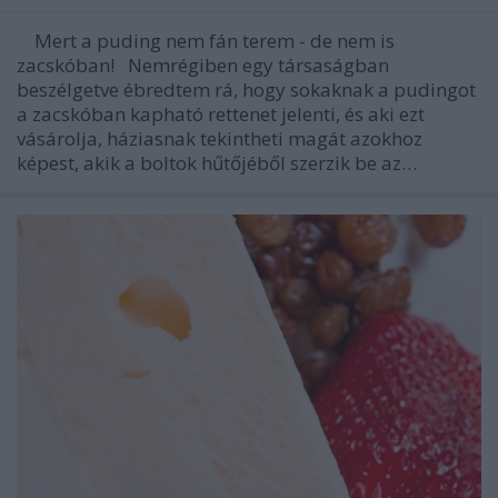
Mert a puding nem fán terem - de nem is
zacskóban! Nemrégiben egy társaságban
beszélgetve ébredtem rá, hogy sokaknak a pudingot
a zacskóban kapható rettenet jelenti, és aki ezt
vásárolja, háziasnak tekintheti magát azokhoz
képest, akik a boltok hűtőjéből szerzik be az…