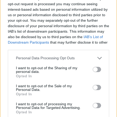
opt-out request is processed you may continue seeing
Rumos datolyacsatni
interest-based ads based on personal information utilized by
us or personal information disclosed to third parties prior to
HATTYU
•
2013. március 19.
0
your opt-out. You may separately opt-out of the further
disclosure of your personal information by third parties on the
Valójában friss datolyából készül, de egy kevés víz
IAB’s list of downstream participants. This information may
hozzáadásával a kiszáradt aszalt datolyát is
also be disclosed by us to third parties on the
IAB’s List of
megmenthetjük vele. Elárulom, én kifejezetten e
Downstream Participants
that may further disclose it to other
third parties.
célból vásároltam: a piacon ugyanis nagy leárazás
volt aszalt datolyából (nem véletlenül).
Please note that this website/app uses one or more Google
Personal Data Processing Opt Outs
Fogyaszthatjuk lekvár vagy nutella helyett,
services and may gather and store information including but
használhatjuk…
not limited to your visit or usage behaviour. You may click to
I want to opt-out of the Sharing of my
personal data.
grant or deny consent to Google and its third-party tags to
Opted In
use your data for below specified purposes in below Google
consent section.
I want to opt-out of the Sale of my
Personal Data.
Opted In
I want to opt-out of processing my
Personal Data for Targeted Advertising.
Opted In