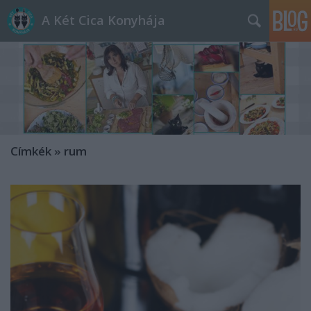
A Két Cica Konyhája
Címkék
»
rum