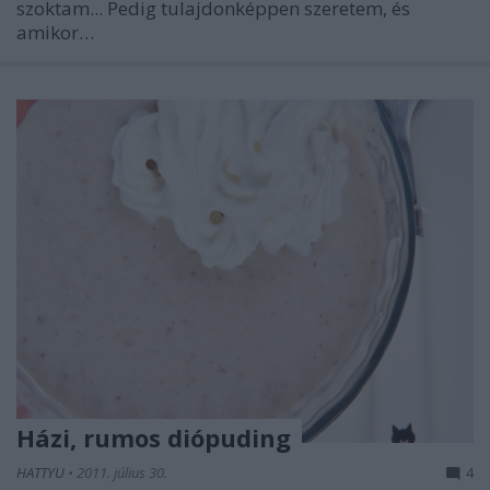
szoktam... Pedig tulajdonképpen szeretem, és
amikor…
Házi, rumos diópuding
HATTYU
•
2011. július 30.
4