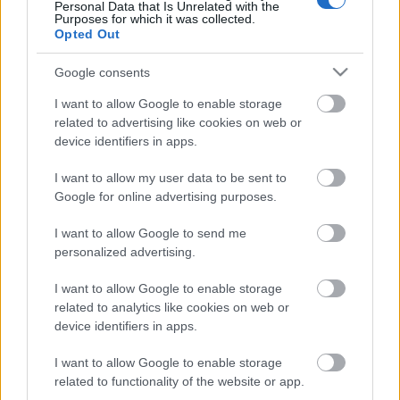
Personal Data that Is Unrelated with the
Purposes for which it was collected.
Opted Out
Google consents
I want to allow Google to enable storage
related to advertising like cookies on web or
device identifiers in apps.
I want to allow my user data to be sent to
Google for online advertising purposes.
I want to allow Google to send me
personalized advertising.
Szegfűszeges almáspite porhanyós
I want to allow Google to enable storage
related to analytics like cookies on web or
tésztában
device identifiers in apps.
HATTYU
•
2010. november 08.
0
I want to allow Google to enable storage
related to functionality of the website or app.
Ez egy tényleg egyszerű, gyors almáspite az