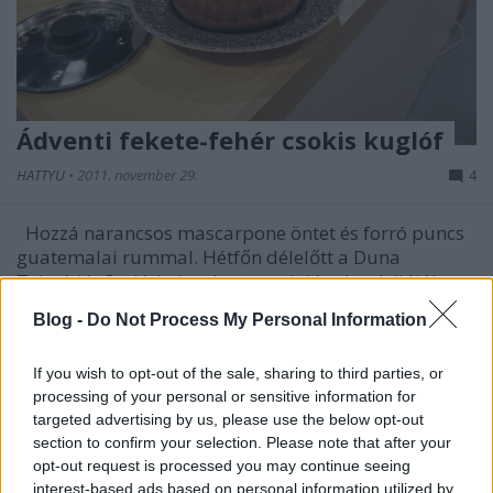
Ádventi fekete-fehér csokis kuglóf
HATTYU
•
2011. november 29.
4
Hozzá narancsos mascarpone öntet és forró puncs
guatemalai rummal. Hétfőn délelőtt a Duna
Televízió Család - barát magazinjának stúdiójában
vendégeskedtem, ahová egy kis megkésett ádventi
Blog -
Do Not Process My Personal Information
hangulatot próbáltam varázsolni. Fekete-fehér
csokis kísérleteim újabb mérföldkőhöz…
If you wish to opt-out of the sale, sharing to third parties, or
processing of your personal or sensitive information for
targeted advertising by us, please use the below opt-out
section to confirm your selection. Please note that after your
opt-out request is processed you may continue seeing
interest-based ads based on personal information utilized by