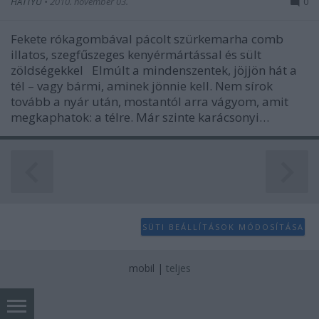
HATTYU
•
2010. november 03.
0
Fekete rókagombával pácolt szürkemarha comb
illatos, szegfűszeges kenyérmártással és sült
zöldségekkel Elmúlt a mindenszentek, jöjjön hát a
tél – vagy bármi, aminek jönnie kell. Nem sírok
tovább a nyár után, mostantól arra vágyom, amit
megkaphatok: a télre. Már szinte karácsonyi…
SÜTI BEÁLLÍTÁSOK MÓDOSÍTÁSA
mobil
|
teljes