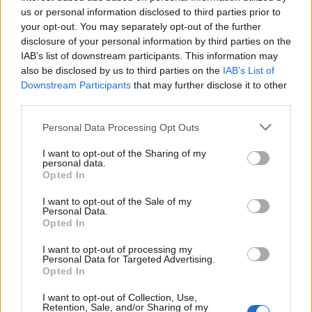
us or personal information disclosed to third parties prior to
your opt-out. You may separately opt-out of the further
disclosure of your personal information by third parties on the
IAB’s list of downstream participants. This information may
also be disclosed by us to third parties on the
IAB’s List of
Downstream Participants
that may further disclose it to other
third parties.
Please note that this website/app uses one or more Google
Personal Data Processing Opt Outs
services and may gather and store information including but
not limited to your visit or usage behaviour. You may click to
I want to opt-out of the Sharing of my
Fahéjas almaleves
personal data.
grant or deny consent to Google and its third-party tags to
Opted In
HATTYU
•
2011. október 12.
12
use your data for below specified purposes in below Google
consent section.
I want to opt-out of the Sale of my
Personal Data.
"Az almaszósz, az almaszósz, ne hajíts bele
Opted In
galacsint, mert arra int a vén kalóz: jöhet utána
palacsint!" Ezt a bugyuta dalocskát már akkor is
I want to opt-out of processing my
Personal Data for Targeted Advertising.
utáltam, mikor életkorom okán elvárható lett volna
Opted In
tőlem legalábbis némi tolerancia - de akkor is úgy
gondoltam, hogy a szerző…
I want to opt-out of Collection, Use,
Retention, Sale, and/or Sharing of my