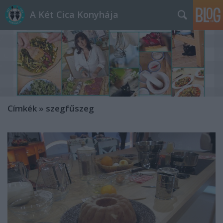
A Két Cica Konyhája
Címkék
»
szegfűszeg