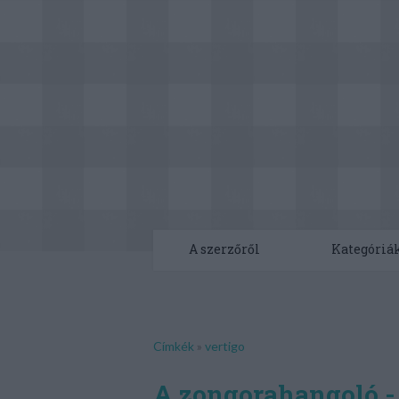
A szerzőről
Kategóriá
Címkék
»
vertigo
A zongorahangoló - 