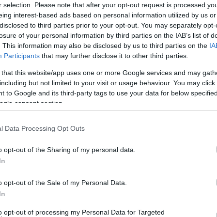
r selection. Please note that after your opt-out request is processed y
eing interest-based ads based on personal information utilized by us or
disclosed to third parties prior to your opt-out. You may separately opt-
losure of your personal information by third parties on the IAB’s list of
. This information may also be disclosed by us to third parties on the
IA
Participants
that may further disclose it to other third parties.
 that this website/app uses one or more Google services and may gath
including but not limited to your visit or usage behaviour. You may click 
 to Google and its third-party tags to use your data for below specifi
ogle consent section.
l Data Processing Opt Outs
o opt-out of the Sharing of my personal data.
In
o opt-out of the Sale of my Personal Data.
In
bújva karrierje egyik legprovokatívabb és
szerethető hőst, hanem egy állandó mozgásban lévő,
to opt-out of processing my Personal Data for Targeted