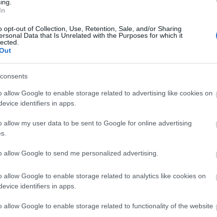
formál meg, akinek minden gesztusa és még a beszédritmusa
ing.
In
o opt-out of Collection, Use, Retention, Sale, and/or Sharing
Tovább
ersonal Data that Is Unrelated with the Purposes for which it
lected.
Out
consents
 filmajánló
o allow Google to enable storage related to advertising like cookies on
evice identifiers in apps.
z utolsó viking
,
nikolaj li kaas
o allow my user data to be sent to Google for online advertising
s.
to allow Google to send me personalized advertising.
o allow Google to enable storage related to analytics like cookies on
evice identifiers in apps.
o allow Google to enable storage related to functionality of the website