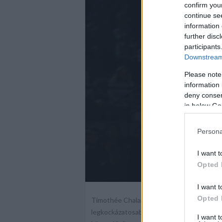
confirm you
continue se
information 
further disc
participants
Downstream 
Please note
information 
deny consent
in below Go
Persona
I want t
Opted 
I want t
Opted 
Timothée Chalamet a Marty Mauser bőrébe 
legkockázatosabb alakítását nyújtja: nem 
I want 