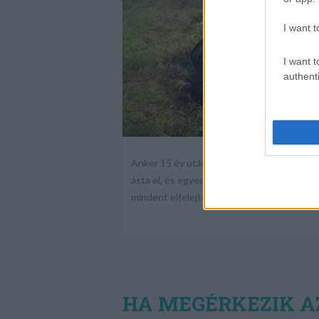
I want t
I want t
authenti
Anker 15 év után szabadul a börtönből, aho
ásta el, és egyedül ő tudja, hol van. De M
mindent elfelejtett, azt is, hova rejtette
HA MEGÉRKEZIK AZ 