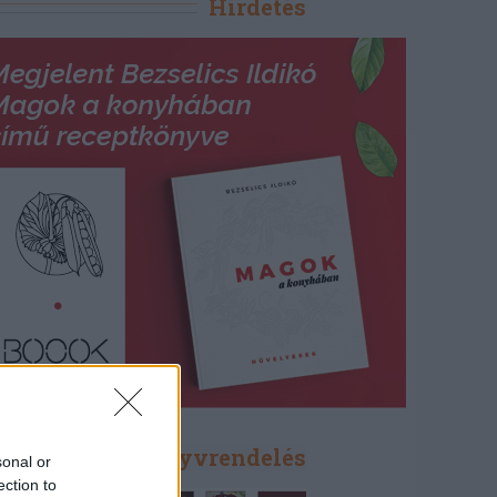
Hirdetés
Könyvrendelés
sonal or
ection to