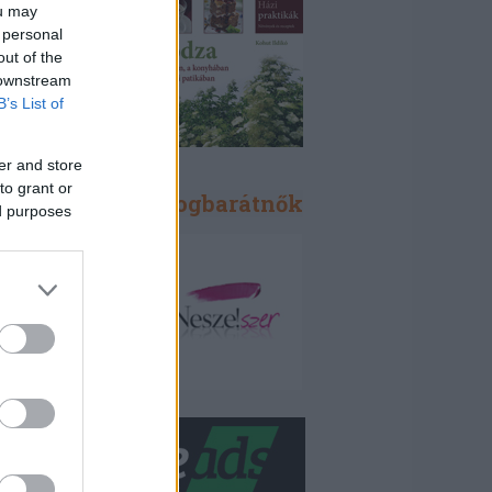
ou may
 personal
out of the
 downstream
B’s List of
er and store
to grant or
Blogbarátok, blogbarátnők
ed purposes