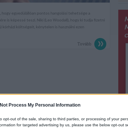
, hogy egyedülállóan pontos hangolási tehetsége a
e is képessé teszi. Niki (Leo Woodall), hogy ki tudja fizetni
) kórházi költségeit, kénytelen is használni ezen
Tovább
lmajánló
Not Process My Personal Information
t
,
marty supreme
to opt-out of the sale, sharing to third parties, or processing of your per
formation for targeted advertising by us, please use the below opt-out s