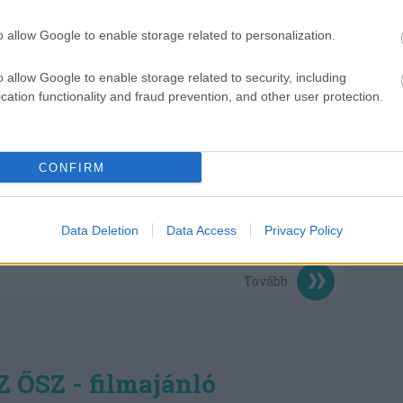
o allow Google to enable storage related to personalization.
o allow Google to enable storage related to security, including
cation functionality and fraud prevention, and other user protection.
CONFIRM
l rablásért ült. A pénzt annak idején a testvére, Manfred
anfred azóta egy olyan mentális betegséggel küzd, ami miatt
Data Deletion
Data Access
Privacy Policy
 el a zsákmányt. És ha mindez nem lenne elég gond,…
Tovább
ŐSZ - filmajánló