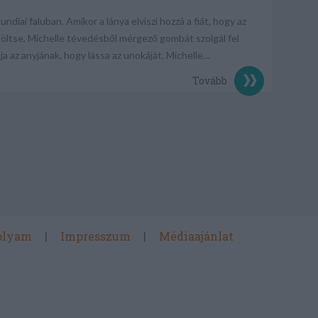
ndiai faluban. Amikor a lánya elviszi hozzá a fiát, hogy az
töltse, Michelle tévedésből mérgező gombát szolgál fel
ja az anyjának, hogy lássa az unokáját. Michelle…
Tovább
olyam
Impresszum
Médiaajánlat