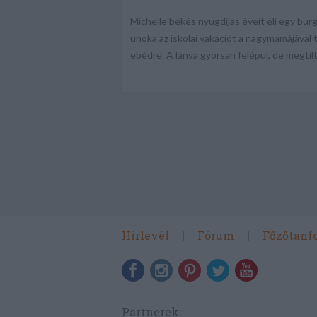
Michelle békés nyugdíjas éveit éli egy burgu
unoka az iskolai vakációt a nagymamájával 
ebédre. A lánya gyorsan felépül, de megtilt
Hírlevél
Fórum
Főzőtanf
Partnerek: