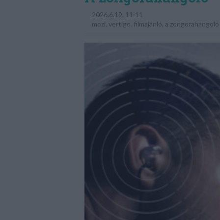
2026.6.19. 11:11
mozi
,
vertigo
,
filmajánló
,
a zongorahangoló