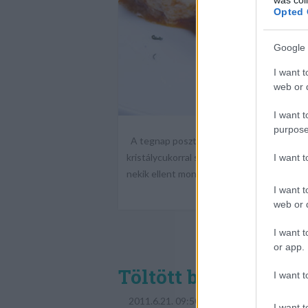
Opted 
Google 
I want t
web or d
I want t
purpose
A tegnap posztolt túrós csuszára érkezett
kristálycukorral szereti – hogy bors kell-
I want 
nekik ellent mondani: én töpörtyűvel és c
I want t
web or d
I want t
or app.
Töltött bébitök
I want t
2011.6.21. 09:50
I want t