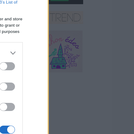
B’s List of
er and store
to grant or
ed purposes