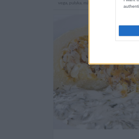
vega
,
pulyka
,
mártás
,
szárnyas
,
kapor
,
tök
,
authenti