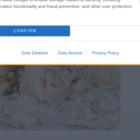
újkrumpli
,
eszem
cation functionality and fraud prevention, and other user protection.
CONFIRM
Data Deletion
Data Access
Privacy Policy