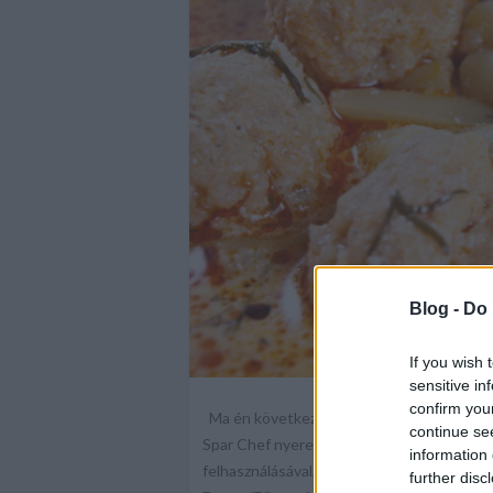
Blog -
Do 
If you wish 
sensitive in
confirm you
Ma én következem: a nap jelentős részét 
continue se
Spar Chef nyereményjátékban februárig ké
information 
felhasználásával, melyeknek szerepelniük k
further disc