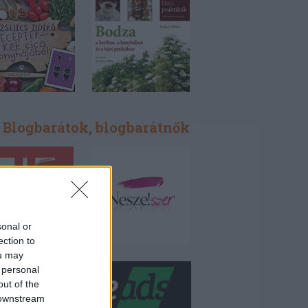
Blogbarátok, blogbarátnők
sonal or
ection to
ou may
 personal
out of the
 downstream